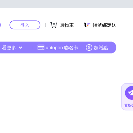
購物車
帳號綁定送
登入
看更多
uniopen 聯名卡
超贈點