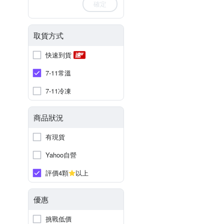
確定
取貨方式
快速到貨
7-11常溫
7-11冷凍
商品狀況
有現貨
Yahoo自營
評價4顆
以上
優惠
挑戰低價