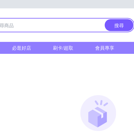
搜尋
必逛好店
刷卡/超取
會員專享