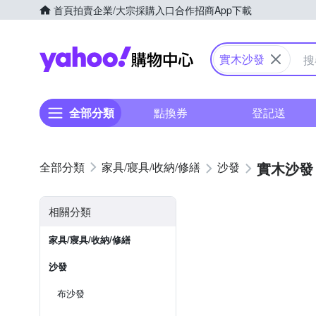
首頁
拍賣
企業/大宗採購入口
合作招商
App下載
Yahoo購物中心
實木沙發
全部分類
點換券
登記送
實木沙發
家具/寢具/收納/修繕
沙發
相關分類
家具/寢具/收納/修繕
沙發
布沙發