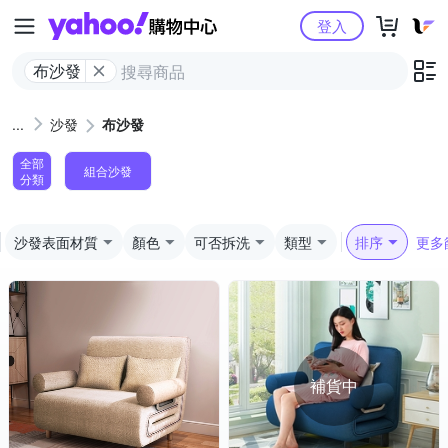
Yahoo購物中心
登入
布沙發
沙發
布沙發
全部
組合沙發
分類
沙發表面材質
顏色
可否拆洗
類型
排序
更多
補貨中