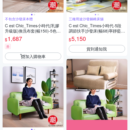
不包含沙發床本體
三種用途沙發躺椅床舖
C est Chic_Times小時代(乳膠
C est Chic_Times小時代-5段
升級版)換洗布套(幅150)-5色可
調節扶手沙發床(幅68)寧靜藍
選 W150*D190cm
W68*D72*H80 cm
1,687
5,150
$
$
券
貨到通知我
加入購物車