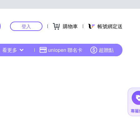
購物車
帳號綁定送
登入
看更多
uniopen 聯名卡
超贈點