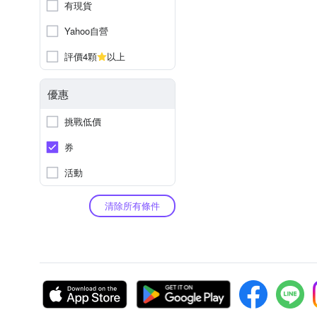
有現貨
Yahoo自營
評價4顆
以上
優惠
挑戰低價
券
活動
清除所有條件