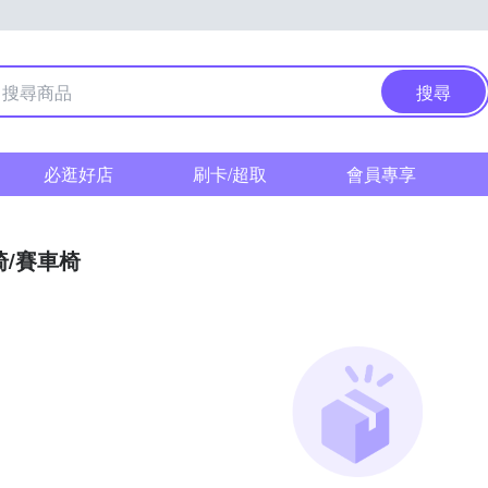
搜尋
必逛好店
刷卡/超取
會員專享
椅/賽車椅