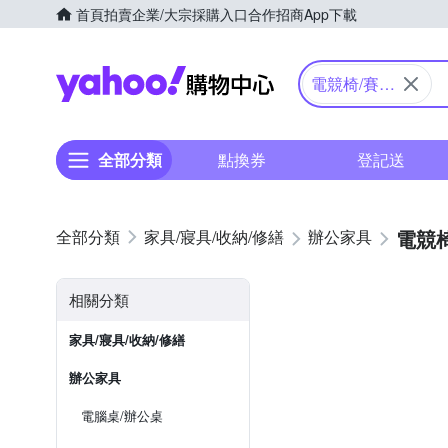
首頁
拍賣
企業/大宗採購入口
合作招商
App下載
Yahoo購物中心
電競椅/賽車
椅
全部分類
點換券
登記送
電競
家具/寢具/收納/修繕
辦公家具
相關分類
家具/寢具/收納/修繕
辦公家具
電腦桌/辦公桌