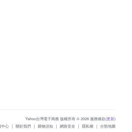
Yahoo台灣電子商務 版權所有 © 2026 服務條款(
更新
)
服中心
|
關於我們
|
購物須知
|
網路安全
|
隱私權
|
分類地圖