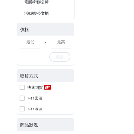
電腦椅/辦公椅
活動櫃/公文櫃
價格
-
確定
取貨方式
快速到貨
7-11常溫
7-11冷凍
商品狀況