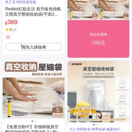
免工具 8秒快速排氣
Reddot紅點生活 新升級免抽氣
立體真空壓縮收納袋(平面3入
組)
369
$
5
(
1
)
商品折價券
券
100元
加入購物車
【免運活動中】衣物棉被真空
5入 空間節省 換季收納 搬家旅行收
壓縮袋收納袋-S號(3件入) 附手