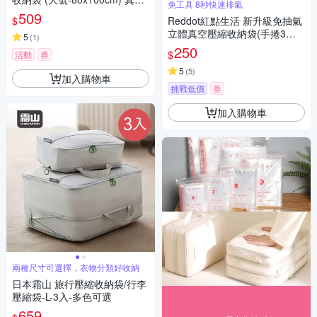
免工具 8秒快速排氣
收納袋 壓縮收納袋 長效密封收
509
$
Reddot紅點生活 新升級免抽氣
納袋 省空間收納神器換季衣物
立體真空壓縮收納袋(手捲3入
壓縮收納推薦
5
(
1
)
組)
250
$
活動
券
5
(
5
)
加入購物車
挑戰低價
券
加入購物車
兩種尺寸可選擇，衣物分類好收納
日本霜山 旅行壓縮收納袋/行李
壓縮袋-L-3入-多色可選
659