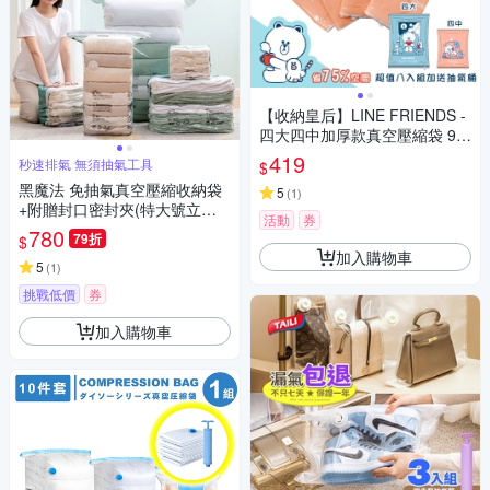
【收納皇后】LINE FRIENDS -
四大四中加厚款真空壓縮袋 9件
組
419
秒速排氣 無須抽氣工具
$
黑魔法 免抽氣真空壓縮收納袋
5
(
1
)
+附贈封口密封夾(特大號立體/
活動
券
組x5)
780
79折
$
加入購物車
5
(
1
)
挑戰低價
券
加入購物車