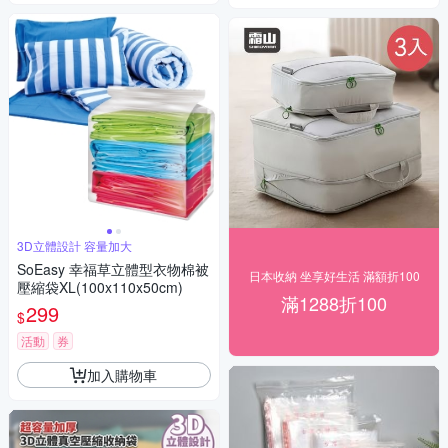
3D立體設計 容量加大
SoEasy 幸福草立體型衣物棉被
日本收納 坐享好生活 滿額折100
壓縮袋XL(100x110x50cm)
滿1288折100
299
$
活動
券
加入購物車