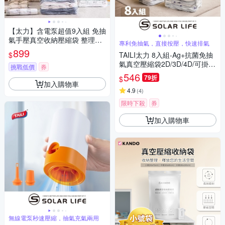
【太力】含電泵超值9入組 免抽
氣手壓真空收納壓縮袋 整理袋
專利免抽氣，直接按壓，快速排氣
(特大x2+立體中x6+電泵x1 棉
899
$
TAILI太力 8入組-Ag+抗菌免抽
被換季收納)
氣真空壓縮袋2D/3D/4D/可掛
挑戰低價
券
式.衣服收納袋 棉被壓縮袋 手壓
546
79折
$
真空袋 換季行李 旅行收納袋
加入購物車
4.9
(
4
)
限時下殺
券
加入購物車
無線電泵秒速壓縮，抽氣充氣兩用