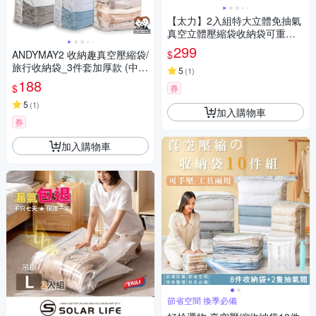
【太力】2入組特大立體免抽氣
真空立體壓縮袋收納袋可重覆
使用(80x100x38cm 行李箱 收
299
$
ANDYMAY2 收納趣真空壓縮袋/
納 棉被壓縮袋)
旅行收納袋_3件套加厚款 (中
5
(
1
)
+大+特大) OH-Q800【旅行壓
188
$
券
縮袋 旅行袋 收納袋】
5
(
1
)
加入購物車
券
加入購物車
節省空間 換季必備