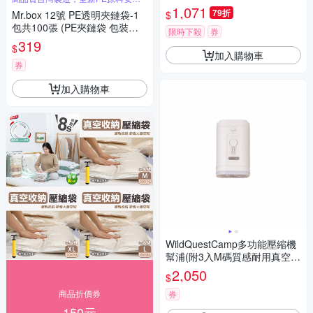
無異味
1,071
79折
$
Mr.box 12號 PE透明夾鏈袋-1
包共100張 (PE夾鏈袋 包裝夾
限時下殺
券
鏈袋 食物夾鏈袋 分裝袋 密封袋
319
$
收納袋 飾品袋)
加入購物車
券
加入購物車
WildQuestCamp多功能壓縮機
幫浦(附3入M碼質感耐用真空
袋)
2,050
$
商品折價券
券
150元