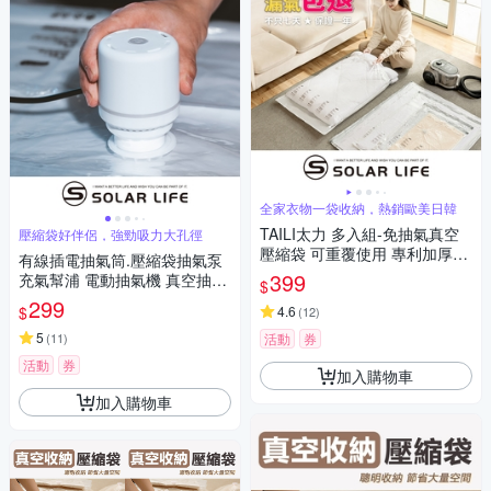
全家衣物一袋收納，熱銷歐美日韓
TAILI太力 多入組-免抽氣真空
壓縮袋好伴侶，強勁吸力大孔徑
壓縮袋 可重覆使用 專利加厚款.
有線插電抽氣筒.壓縮袋抽氣泵
衣服收納袋 棉被壓縮袋 手壓真
399
充氣幫浦 電動抽氣機 真空抽氣
$
空袋 換季行李 旅行收納袋
機 有線電泵
299
$
4.6
(
12
)
5
(
11
)
活動
券
活動
券
加入購物車
加入購物車