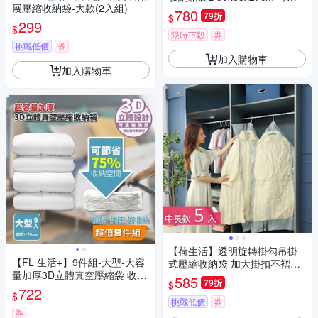
展壓縮收納袋-大款(2入組)
卸重覆使用.衣服收納箱 棉被壓
780
79折
$
縮袋 真空收納箱 手壓真空袋 換
299
$
季外套
限時下殺
券
挑戰低價
券
加入購物車
加入購物車
【荷生活】透明旋轉掛勾吊掛
【FL 生活+】9件組-大型-大容
式壓縮收納袋 加大掛扣不褶皺
量加厚3D立體真空壓縮袋 收納
真空收納袋-中長款5入組
585
79折
$
袋(可重覆使用/真空收納/棉被/
722
$
衣物/FL_020*3)
挑戰低價
券
券