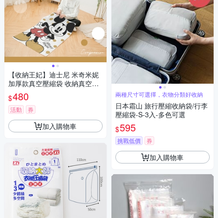
【收納王妃】迪士尼 米奇米妮
加厚款真空壓縮袋 收納真空袋
旅行收納袋 四大四中+抽氣筒
480
兩種尺寸可選擇，衣物分類好收納
$
(9件/組)
日本霜山 旅行壓縮收納袋/行李
活動
券
壓縮袋-S-3入-多色可選
595
加入購物車
$
挑戰低價
券
加入購物車