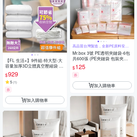
高品質台灣製造，全新PE原料安全
無異味
Mr.box 3號 PE透明夾鏈袋-6包
共600張 (PE夾鏈袋 包裝夾鏈
【FL 生活+】9件組-特大型-大
袋 食物夾鏈袋 分裝袋 密封袋
125
容量加厚3D立體真空壓縮袋 收
$
收納袋 飾品袋)
納袋(可重覆使用/真空收納/棉
929
$
券
被/衣物/FL_021*3)
5
(
1
)
加入購物車
券
加入購物車