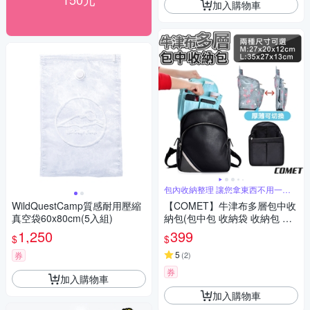
加入購物車
包內收納整理 讓您拿東西不用一直
翻找
WildQuestCamp質感耐用壓縮
【COMET】牛津布多層包中收
真空袋60x80cm(5入組)
納包(包中包 收納袋 收納包 袋
中袋 多功能收納/HD-ZW195)
1,250
399
$
$
5
券
(
2
)
券
加入購物車
加入購物車