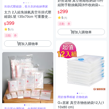
好拾選物 真空壓縮收納袋10件
組附手動抽氣閥(8件收納袋+2
吊掛式壓縮袋，長大衣的收納專家
隻抽氣閥)
299
$
太力 2入組免抽氣真空吊掛式壓
縮袋L號 135x70cm 可重覆使用
5
(
1
)
專利加厚款.衣服收納袋 棉被壓
399
$
活動
券
縮袋 吊掛收納袋 手壓真空袋 換
季外套
5
(
1
)
加入購物車
活動
券
加入購物車
用於換季棉被 衣物收納
G+居家 真空衣物收納袋12入(1
10x80 cm)
高品質台灣製造，全新PE原料安全