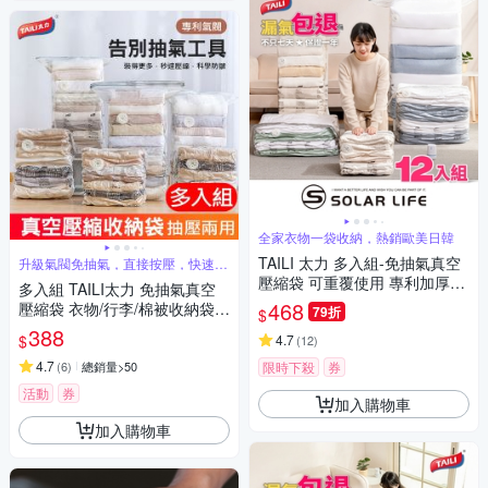
全家衣物一袋收納，熱銷歐美日韓
TAILI 太力 多入組-免抽氣真空
升級氣閥免抽氣，直接按壓，快速排
氣
壓縮袋 可重覆使用 專利加厚款.
多入組 TAILI太力 免抽氣真空
衣服收納袋 棉被壓縮袋 手壓真
468
壓縮袋 衣物/行李/棉被收納袋
79折
$
空袋 換季行李 旅行收納袋
平面/立體任選
388
$
4.7
(
12
)
4.7
(
6
)
總銷量>50
限時下殺
券
活動
券
加入購物車
加入購物車