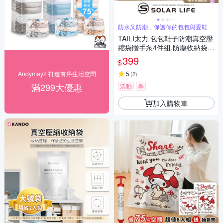
防水又防潮，保護你的包包與愛鞋
TAILI太力 包包鞋子防潮真空壓
縮袋贈手泵4件組.防塵收納袋
包包壓縮袋 球鞋真空袋 換季收
399
$
納 防氧化密封
Andymay2 打造有序生活空間
5
(
2
)
滿299大優惠
活動
券
加入購物車