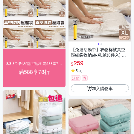
【免運活動中】衣物棉被真空
壓縮袋收納袋-XL號(3件入) 附
手動式泵浦
259
$
8/3-8/9 收納/衛浴/地板 滿588享78折
滿588享78折
5
(
4
)
活動
券
加入購物車