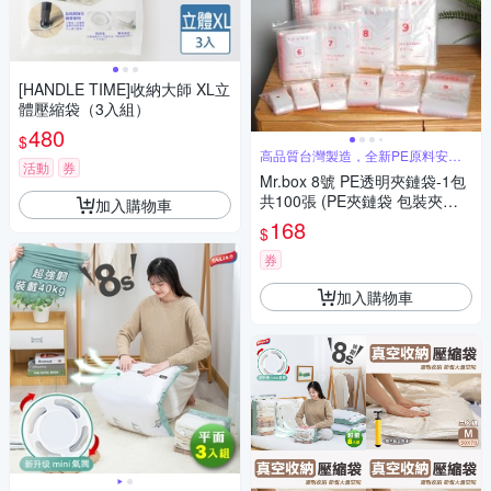
[HANDLE TIME]收納大師 XL立
體壓縮袋（3入組）
480
$
高品質台灣製造，全新PE原料安全
活動
券
無異味
Mr.box 8號 PE透明夾鏈袋-1包
共100張 (PE夾鏈袋 包裝夾鏈
加入購物車
袋 食物夾鏈袋 分裝袋 密封袋
168
$
收納袋 飾品袋)
券
加入購物車