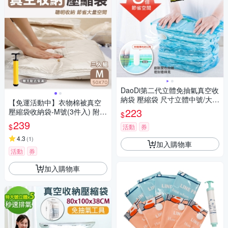
DaoDi第二代立體免抽氣真空收
納袋 壓縮袋 尺寸立體中號/大號
【免運活動中】衣物棉被真空
任選
223
壓縮袋收納袋-M號(3件入) 附手
$
動式泵浦
239
$
活動
券
4.3
(
1
)
加入購物車
活動
券
加入購物車