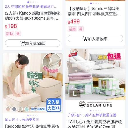
2入 空間節省 換季收納 搬家旅行收
【收納皇后】Sanrio三麗鷗美
納
(2入組) Kando 感動真空壓縮收
樂蒂 四大四中加厚款真空壓縮
納袋 (大號-80x100cm) 真空收
袋組/收納袋/防塵袋 (9件組)
499
$
納袋 壓縮收納袋 長效密封收納
198
$
袋 省空間收納神器換季衣物壓
活動
券
縮收納推薦
活動
券
加入購物車
加入購物車
升級2合1，給衣服棉被雙重保護
加大尺寸，收納更多元
TAILI太力 免抽氣真空衣服衣物
Reddot紅點生活 免抽氣雙層拓
收納箱袋L 50x65x27cm 可拆