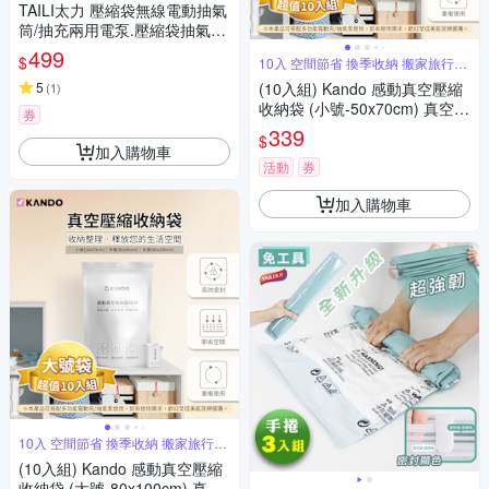
TAILI太力 壓縮袋無線電動抽氣
筒/抽充兩用電泵.壓縮袋抽氣泵
充氣幫浦 無線電泵 電動抽氣機
499
$
10入 空間節省 換季收納 搬家旅行收
真空抽氣機
納
5
(10入組) Kando 感動真空壓縮
(
1
)
收納袋 (小號-50x70cm) 真空收
券
納袋 壓縮收納袋 長效密封收納
339
$
袋 省空間收納神器換季衣物壓
加入購物車
縮收納推薦
活動
券
加入購物車
10入 空間節省 換季收納 搬家旅行收
納
(10入組) Kando 感動真空壓縮
收納袋 (大號-80x100cm) 真空