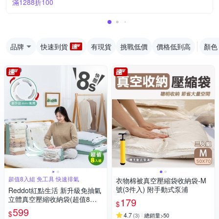
滿1288折100
品牌
快速到貨
有現貨
挑戰低價
價格低到高
顏色
超值8入組 免工具 快速排氣
衣物棉被真空壓縮袋收納袋-M
號(3件入) 附手動式泵浦
Reddot紅點生活 新升級免抽氣
立體真空壓縮收納袋(超值8入
179
$
組)
599
$
4.7
(
3
)
總銷量>50