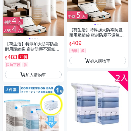
【荷生活】特厚加大防霉防蟲
耐用壓縮袋 密封防塵不漏氣真
空壓縮收納袋-中號5入組
409
$
【荷生活】特厚加大防霉防蟲
耐用壓縮袋 密封防塵不漏氣真
活動
券
空壓縮收納袋-中號+大號各4入
483
79折
$
組
加入購物車
限時下殺
券
加入購物車