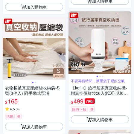
加入購物車
加入購物車
不要再費時間，擠壓袋子裡的空氣
衣物棉被真空壓縮袋收納袋-S
【kolin】旅行居家真空收納機-
號(3件入) 附手動式泵浦
贈真空保鮮袋x6入(KOT-KU01-
6)
165
499
79折
$
$
4.5
(
4
)
限時下殺
券
活動
券
加入購物車
加入購物車