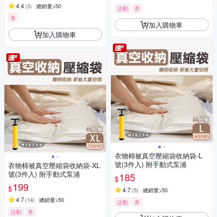
4.4
(
3
)
總銷量>50
活動
券
券
加入購物車
加入購物車
衣物棉被真空壓縮袋收納袋-L
號(3件入) 附手動式泵浦
衣物棉被真空壓縮袋收納袋-XL
號(3件入) 附手動式泵浦
185
$
199
$
4.7
(
5
)
總銷量>50
4.7
(
14
)
總銷量>50
活動
券
活動
券