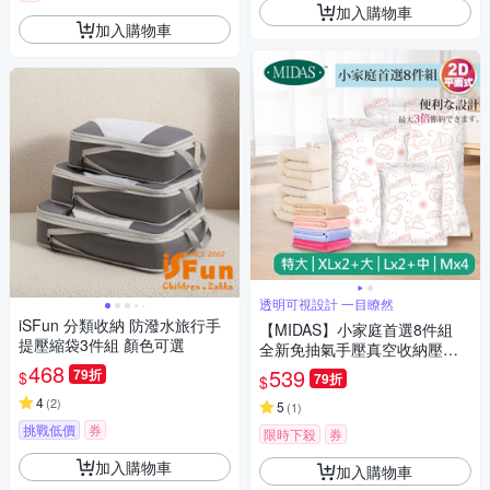
加入購物車
加入購物車
透明可視設計 一目瞭然
iSFun 分類收納 防潑水旅行手
【MIDAS】小家庭首選8件組
提壓縮袋3件組 顏色可選
全新免抽氣手壓真空收納壓縮
468
袋(真空壓縮/收納袋/旅行收納/
539
79折
$
79折
$
手壓收納)
4
(
2
)
5
(
1
)
挑戰低價
券
限時下殺
券
加入購物車
加入購物車