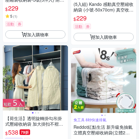
納
(5入組) Kando 感動真空壓縮收
動式泵浦
229
$
納袋 (小號-50x70cm) 真空收納
袋 壓縮收納袋 長效密封收納袋
5
229
(
1
)
$
省空間收納神器換季衣物壓縮
活動
券
收納推薦
活動
券
加入購物車
加入購物車
【荷生活】透明旋轉掛勾吊掛
免工具 8秒快速排氣
式壓縮收納袋 加大掛扣不褶皺
Reddot紅點生活 新升級免抽氣
真空收納袋-短款5入組
538
79折
立體真空壓縮收納袋(立體2入
$
組)