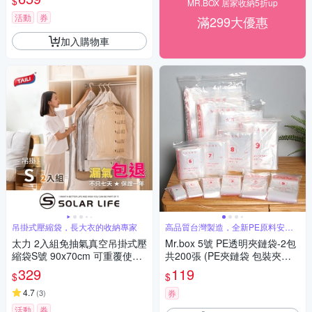
$
MR.BOX 居家收納5折up
活動
券
滿299大優惠
加入購物車
吊掛式壓縮袋，長大衣的收納專家
高品質台灣製造，全新PE原料安全
無異味
太力 2入組免抽氣真空吊掛式壓
Mr.box 5號 PE透明夾鏈袋-2包
縮袋S號 90x70cm 可重覆使用
共200張 (PE夾鏈袋 包裝夾鏈
專利加厚款.衣服收納袋 棉被壓
袋 食物夾鏈袋 分裝袋 密封袋
329
119
$
$
縮袋 吊掛收納袋 手壓真空袋 換
收納袋 飾品袋)
季外套
4.7
(
3
)
券
活動
券