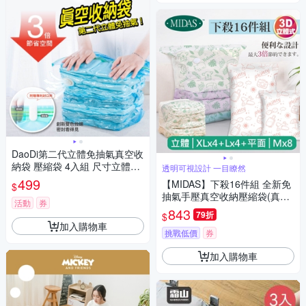
DaoDi第二代立體免抽氣真空收
納袋 壓縮袋 4入組 尺寸立體中
透明可視設計 一目瞭然
號/大號任選
499
【MIDAS】下殺16件組 全新免
$
抽氣手壓真空收納壓縮袋(真空
活動
券
壓縮/收納袋/旅行收納/手壓收
843
79折
$
納)
加入購物車
挑戰低價
券
加入購物車