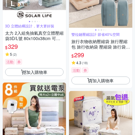
3D 立體結構設計，更大更好裝
太力 2入組免抽氣真空立體壓縮
雙拉鏈壓縮設計 節省40%空間
袋3D/L號 80x100x38cm 可重
旅行衣物收納壓縮袋 旅行壓縮
覆使用 專利加厚款.衣服收納袋
329
包 旅行收納袋 壓縮袋 旅行袋
$
棉被壓縮袋 手壓真空袋 換季行
(買1送1)
299
李 旅行收納袋
5
(
2
)
$
活動
券
4.3
(
18
)
活動
券
加入購物車
加入購物車