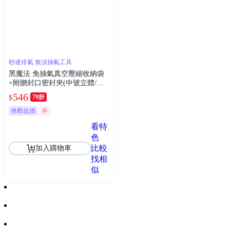
秒速排氣 無須抽氣工具
黑魔法 免抽氣真空壓縮收納袋
+附贈封口密封夾(中號立體/組x
3)
546
79折
$
挑戰低價
券
看特
色
比較
加入購物車
找相
似