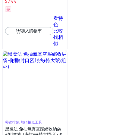
799
$
券
看特
色
比較
加入購物車
找相
似
秒速排氣 無須抽氣工具
黑魔法 免抽氣真空壓縮收納袋
+附贈封口密封夾(特大號/組x3)