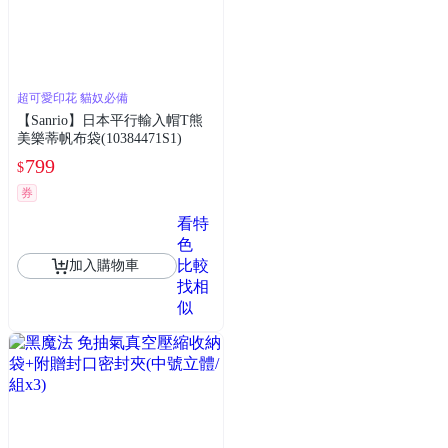
超可愛印花 貓奴必備
【Sanrio】日本平行輸入帽T熊
美樂蒂帆布袋(10384471S1)
799
$
券
看特
色
比較
加入購物車
找相
似