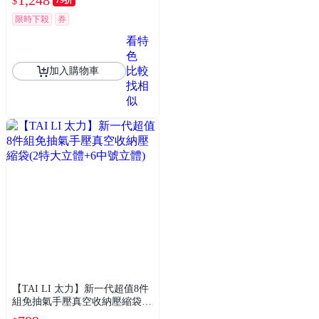
$
限時下殺
券
看特
色
比較
加入購物車
找相
似
【TAI LI 太力】新一代超值8件
組免抽氣手壓真空收納壓縮袋(2
特大立體+6中號立體)