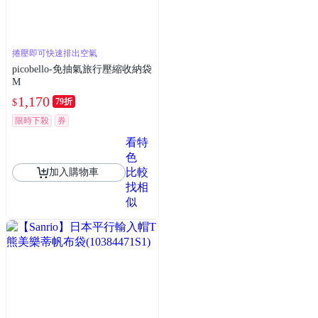
捲壓即可快速排出空氣
picobello-免抽氣旅行壓縮收納袋
M
1,170
79折
$
限時下殺
券
看特
色
比較
加入購物車
找相
似