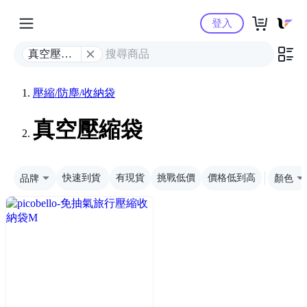
Yahoo購物中心
登入
真空壓縮
袋
壓縮/防塵/收納袋
真空壓縮袋
品牌
快速到貨
有現貨
挑戰低價
價格低到高
顏色