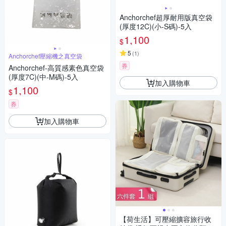
Anchorchef超厚耐用版真空袋
(厚度12C)(小-S碼)-5入
1,100
$
5
(
1
)
Anchorchef壓縮機之真空袋
券
Anchorchef-高質感素色真空袋
(厚度7C)(中-M碼)-5入
加入購物車
1,100
$
券
加入購物車
【荷生活】可壓縮擴容旅行收