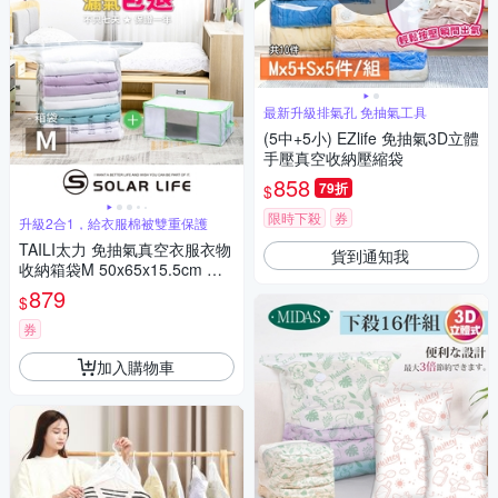
最新升級排氣孔 免抽氣工具
(5中+5小) EZlife 免抽氣3D立體
手壓真空收納壓縮袋
858
79折
$
限時下殺
券
升級2合1，給衣服棉被雙重保護
TAILI太力 免抽氣真空衣服衣物
貨到通知我
收納箱袋M 50x65x15.5cm 可
拆卸重覆使用.衣服收納箱 棉被
879
$
壓縮袋 真空收納箱 手壓真空袋
換季外套
券
加入購物車