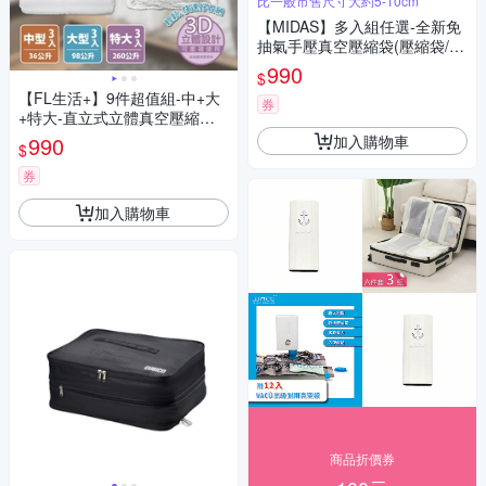
比一般市售尺寸大約5-10cm
【MIDAS】多入組任選-全新免
抽氣手壓真空壓縮袋(壓縮袋/旅
行收納/旅行收納/手壓收納/收
990
$
納)
【FL生活+】9件超值組-中+大
券
+特大-直立式立體真空壓縮袋
組(可重覆使用/衣物/棉被/FL_0
加入購物車
990
$
19+FL_020+FL_021)
券
加入購物車
商品折價券