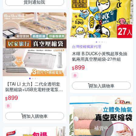
貨到通知我
台灣授權獨家代理
木暉 B.DUCK小黃鴨超厚免抽
氣兩用真空壓縮袋-27件組
899
$
券
【TAI LI 太力】二代全透明套
加入購物車
裝壓縮袋+USB充電輕便電泵共
10件組 居家換季旅行收納壓縮
899
$
袋 行李箱分類
券
加入購物車
補貨中