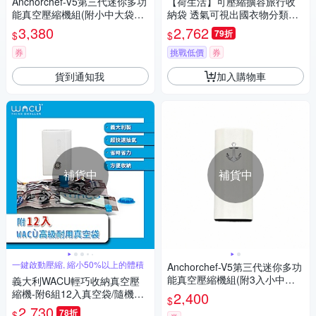
Anchorchef-V5第三代迷你多功
【荷生活】可壓縮擴容旅行收
能真空壓縮機組(附小中大袋各
納袋 透氣可視出國衣物分類六
2入共6入)
件組-3入組
3,380
2,762
79折
$
$
券
挑戰低價
券
貨到通知我
加入購物車
補貨中
補貨中
一鍵啟動壓縮, 縮小50%以上的體積
Anchorchef-V5第三代迷你多功
能真空壓縮機組(附3入小中大
義大利WACU輕巧收納真空壓
袋)
縮機-附6組12入真空袋/隨機出
2,400
$
貨
2,730
78折
$