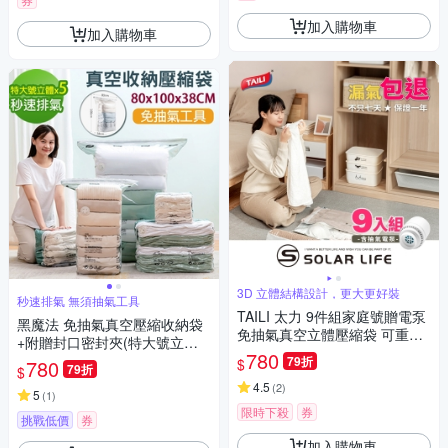
加入購物車
加入購物車
3D 立體結構設計，更大更好裝
秒速排氣 無須抽氣工具
TAILI 太力 9件組家庭號贈電泵
黑魔法 免抽氣真空壓縮收納袋
免抽氣真空立體壓縮袋 可重覆
+附贈封口密封夾(特大號立體/
使用 專利加厚款.衣服收納袋 棉
780
組x5)
79折
$
780
79折
被壓縮袋 手壓真空袋 換季行李
$
旅行收納袋
4.5
(
2
)
5
(
1
)
限時下殺
券
挑戰低價
券
加入購物車