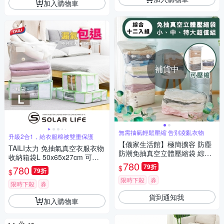
加入購物車
補貨中
無需抽氣輕鬆壓縮 告別凌亂衣物
升級2合1，給衣服棉被雙重保護
【儀家生活館】極簡擴容 防塵
TAILI太力 免抽氣真空衣服衣物
防潮免抽真空立體壓縮袋 綜合1
收納箱袋L 50x65x27cm 可拆
2入組
780
卸重覆使用.衣服收納箱 棉被壓
79折
$
780
79折
$
縮袋 真空收納箱 手壓真空袋 換
限時下殺
券
季外套
限時下殺
券
貨到通知我
加入購物車