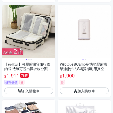
【荷生活】可壓縮擴容旅行收
WildQuestCamp多功能壓縮機
納袋 透氣可視出國衣物分類六
幫浦(附3入S碼質感耐用真空
件組-2入組
袋)
1,911
1,900
78折
$
$
挑戰低價
券
券
加入購物車
加入購物車