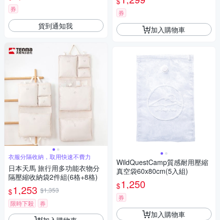
$
券
券
貨到通知我
加入購物車
衣服分隔收納，取用快速不費力
WildQuestCamp質感耐用壓縮
日本天馬 旅行用多功能衣物分
真空袋60x80cm(5入組)
隔壓縮收納袋2件組(6格+8格)
1,250
$
1,253
$1,353
$
券
限時下殺
券
加入購物車
加入購物車