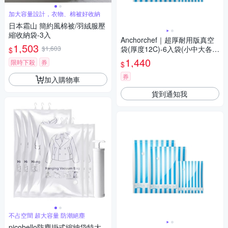
加大容量設計，衣物、棉被好收納
日本霜山 簡約風棉被/羽絨服壓
縮收納袋-3入
Anchorchef｜超厚耐用版真空
1,503
$1,603
袋(厚度12C)-6入袋(小中大各2
$
入)
1,440
限時下殺
券
$
券
加入購物車
貨到通知我
不占空間 超大容量 防潮絕塵
picobello防塵掛式縮納袋特大