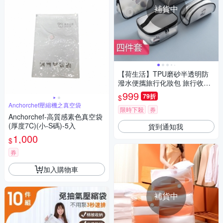
補貨中
【荷生活】TPU磨砂半透明防
潑水便攜旅行化妝包 旅行收納
分類拉鏈洗漱包-四件套
999
79折
$
Anchorchef壓縮機之真空袋
限時下殺
券
Anchorchef-高質感素色真空袋
(厚度7C)(小-S碼)-5入
貨到通知我
1,000
$
券
加入購物車
補貨中