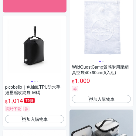
WildQuestCamp質感耐用壓縮
真空袋40x60cm(5入組)
1,000
$
picobello｜免抽氣TPU防水手
券
捲壓縮收納袋-M碼
加入購物車
1,014
79折
$
限時下殺
券
加入購物車