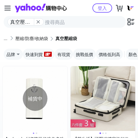
Yahoo購物中心
登入
真空壓縮
袋
壓縮/防塵/收納袋
真空壓縮袋
品牌
快速到貨
有現貨
挑戰低價
價格低到高
顏色
補貨中