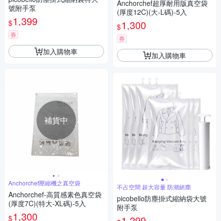
Anchorchef超厚耐用版真空袋
號附手泵
(厚度12C)(大-L碼)-5入
1,399
$
1,300
$
券
券
加入購物車
加入購物車
補貨中
Anchorchef壓縮機之真空袋
不占空間 超大容量 防潮絕塵
Anchorchef-高質感素色真空袋
picobello防塵掛式縮納袋大號
(厚度7C)(特大-XL碼)-5入
附手泵
1,300
$
1,299