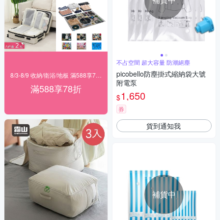
不占空間 超大容量 防潮絕塵
picobello防塵掛式縮納袋大號
8/3-8/9 收納/衛浴/地板 滿588享78折
附電泵
滿588享78折
1,650
$
券
貨到通知我
補貨中