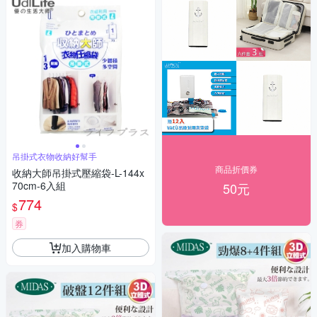
吊掛式衣物收納好幫手
商品折價券
收納大師吊掛式壓縮袋-L-144x
70cm-6入組
50元
774
$
券
加入購物車