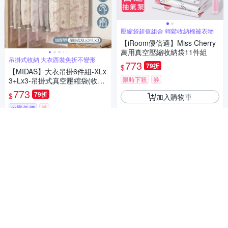
壓縮袋超值組合 輕鬆收納棉被衣物
【iRoom優倍適】Miss Cherry
萬用真空壓縮收納袋11件組
吊掛式收納 大衣西裝免折不變形
773
79折
$
【MIDAS】大衣吊掛6件組-XLx
限時下殺
券
3+Lx3-吊掛式真空壓縮袋(收納
袋/行李/出國)
773
79折
$
加入購物車
挑戰低價
券
加入購物車