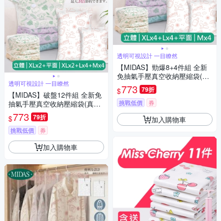
透明可視設計 一目瞭然
【MIDAS】勁爆8+4件組 全新
免抽氣手壓真空收納壓縮袋(真
透明可視設計 一目瞭然
空壓縮/收納袋/旅行收納/手壓收
773
79折
$
納)
【MIDAS】破盤12件組 全新免
挑戰低價
券
抽氣手壓真空收納壓縮袋(真空
壓縮/收納袋/旅行收納/手壓收
773
79折
$
加入購物車
納)
挑戰低價
券
加入購物車