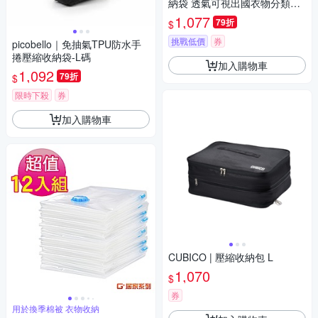
納袋 透氣可視出國衣物分類六
件組-1入組
1,077
79折
$
挑戰低價
券
picobello｜免抽氣TPU防水手
捲壓縮收納袋-L碼
加入購物車
1,092
79折
$
限時下殺
券
加入購物車
CUBICO | 壓縮收納包 L
1,070
$
券
用於換季棉被 衣物收納