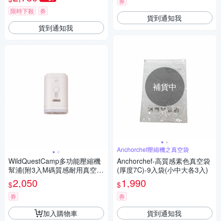
券
限時下殺
券
貨到通知我
貨到通知我
補貨中
Anchorchef壓縮機之真空袋
WildQuestCamp多功能壓縮機
Anchorchef-高質感素色真空袋
幫浦(附3入M碼質感耐用真空
(厚度7C)-9入袋(小中大各3入)
袋)
2,050
1,990
$
$
券
券
加入購物車
貨到通知我