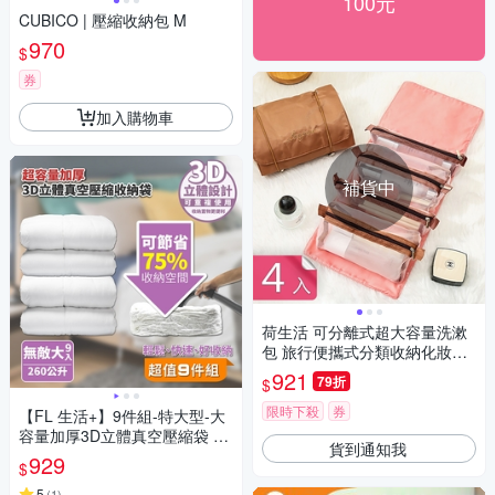
100元
CUBICO | 壓縮收納包 M
970
$
券
加入購物車
補貨中
荷生活 可分離式超大容量洗漱
包 旅行便攜式分類收納化妝包-
4入
921
79折
$
限時下殺
券
【FL 生活+】9件組-特大型-大
容量加厚3D立體真空壓縮袋 收
貨到通知我
納袋(可重覆使用/真空收納/棉
929
$
被/衣物/FL_021*3)
5
(
1
)