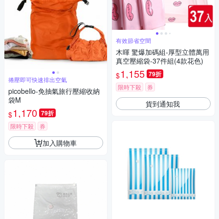
有效節省空間
木暉 驚爆加碼組-厚型立體萬用
真空壓縮袋-37件組(4款花色)
1,155
79折
$
捲壓即可快速排出空氣
限時下殺
券
picobello-免抽氣旅行壓縮收納
袋M
貨到通知我
1,170
79折
$
限時下殺
券
加入購物車