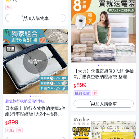
券
加入購物車
補貨中
【太力】含電泵超值9入組 免抽
氣手壓真空收納壓縮袋 整理袋
(特大x2+立體中x6+電泵x1 棉
899
$
被換季收納)
挑戰低價
券
超值旅行收納必備5件組
加入購物車
日本霜山 旅行衣物收納便攜5件
組(行李壓縮袋1大2小+摺疊衣
架x2)(獨家)
899
$
活動
券