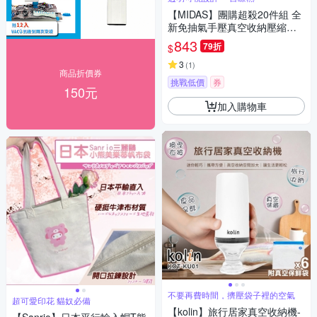
【MIDAS】團購超殺20件組 全
新免抽氣手壓真空收納壓縮袋
(真空壓縮/收納袋/旅行收納/手
843
79折
$
壓收納)
3
(
1
)
商品折價券
挑戰低價
券
150元
加入購物車
不要再費時間，擠壓袋子裡的空氣
超可愛印花 貓奴必備
【kolin】旅行居家真空收納機-