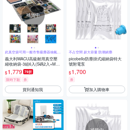
補貨中
此真空袋可用一般市售吸塵器抽氣使
不占空間 超大容量 防潮絕塵
用
義大利WACU高級耐用真空壓
picobello防塵掛式縮納袋特大
縮收納袋-3組6入(S碼2入+M碼
號附電泵
2入+L碼2入)/隨機出貨
1,779
1,700
79折
$
$
限時下殺
券
券
貨到通知我
加入購物車
補貨中