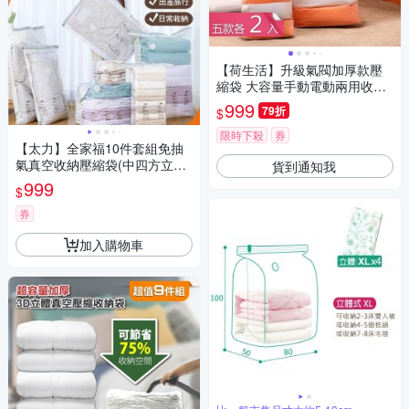
【荷生活】升級氣閥加厚款壓
縮袋 大容量手動電動兩用收納
袋-五款各2入組
999
79折
$
限時下殺
券
【太力】全家福10件套組免抽
氣真空收納壓縮袋(中四方立體
貨到通知我
X2+特大立體X2+中立體X2+吊
999
$
掛X2+大手卷X2)
券
加入購物車