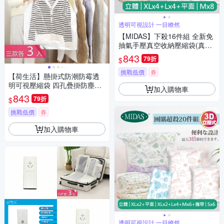
透明可視設計 一目瞭然
【MIDAS】下殺16件組 全新免
抽氣手壓真空收納壓縮袋(真空
壓縮/收納袋/旅行收納/手壓收
843
79折
$
納)
挑戰低價
券
【荷生活】懸掛式防潮防霉透
明可視壓縮袋 四孔疊掛防塵衣
加入購物車
物真空收納袋-三款各3入組
843
79折
$
挑戰低價
券
加入購物車
透明可視設計 一目瞭然