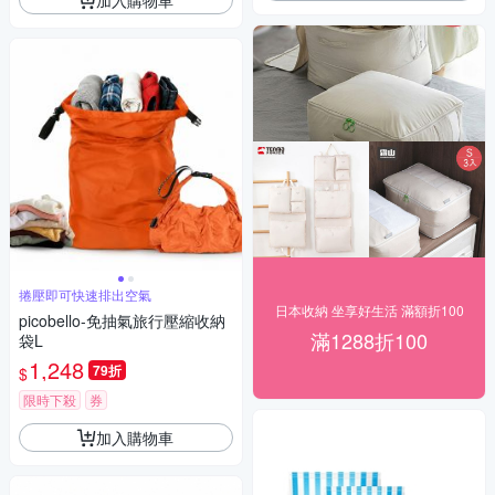
捲壓即可快速排出空氣
日本收納 坐享好生活 滿額折100
picobello-免抽氣旅行壓縮收納
滿1288折100
袋L
1,248
79折
$
限時下殺
券
加入購物車