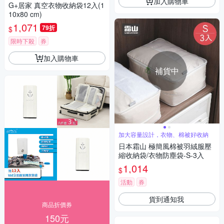
加入購物車
G+居家 真空衣物收納袋12入(1
10x80 cm)
1,071
79折
$
限時下殺
券
加入購物車
補貨中
加大容量設計，衣物、棉被好收納
日本霜山 極簡風棉被羽絨服壓
縮收納袋/衣物防塵袋-S-3入
1,014
$
活動
券
貨到通知我
商品折價券
150元