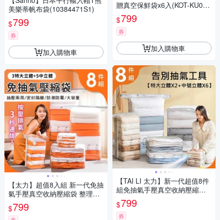
【Sanrio】日本平行輸入帽T熊
贈真空保鮮袋x6入(KOT-KU01-
美樂蒂帆布袋(10384471S1)
6)
799
$
799
$
券
券
加入購物車
加入購物車
【TAI LI 太力】新一代超值8件
【太力】超值8入組 新一代免抽
組免抽氣手壓真空收納壓縮袋
氣手壓真空收納壓縮袋 整理袋
(2特大立體+6中號立體)
799
(特大x3+立體中x5 棉被換季收
$
799
$
納)
券
券