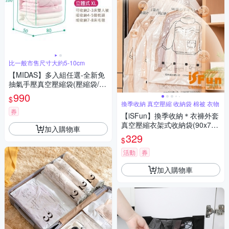
比一般市售尺寸大約5-10cm
【MIDAS】多入組任選-全新免
抽氣手壓真空壓縮袋(壓縮袋/旅
行收納/旅行收納/手壓收納/收
990
$
納)
換季收納 真空壓縮 收納袋 棉被 衣物
券
【iSFun】換季收納＊衣褲外套
真空壓縮衣架式收納袋(90x70c
加入購物車
m)/透明短款
329
$
活動
券
加入購物車