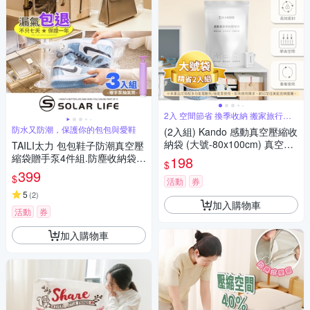
2入 空間節省 換季收納 搬家旅行收
納
防水又防潮，保護你的包包與愛鞋
(2入組) Kando 感動真空壓縮收
納袋 (大號-80x100cm) 真空收
TAILI太力 包包鞋子防潮真空壓
納袋 壓縮收納袋 長效密封收納
縮袋贈手泵4件組.防塵收納袋
198
$
袋 省空間收納神器換季衣物壓
包包壓縮袋 球鞋真空袋 換季收
399
$
縮收納推薦
活動
券
納 防氧化密封
5
(
2
)
加入購物車
活動
券
加入購物車