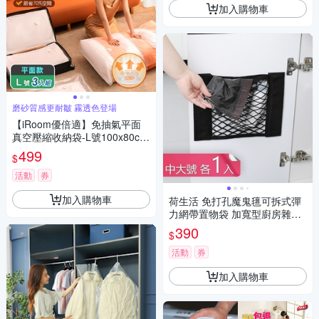
加入購物車
磨砂質感更耐皺 霧透色登場
【iRoom優倍適】免抽氣平面
真空壓縮收納袋-L號100x80cm
《超值3入組》
499
$
活動
券
加入購物車
荷生活 免打孔魔鬼氊可拆式彈
力網帶置物袋 加寬型廚房雜物
收納袋-中號大號各1入
390
$
活動
券
加入購物車