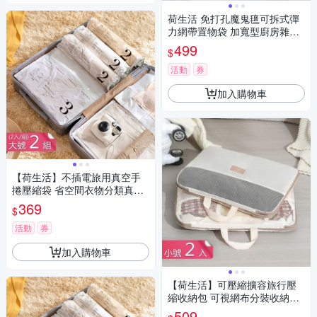
荷生活 免打孔魔鬼氊可拆式彈
力網帶置物袋 加寬型廚房雜物
收納袋-中號3入
499
$
活動
券
加入購物車
【荷生活】不插電旅用真空手
捲壓縮袋 省空間衣物分類真空
收納袋-大號2組四入組
369
$
活動
券
加入購物車
【荷生活】可壓縮擴容旅行壓
縮收納包 可視網布分裝收納按
壓排氣整理包-小號2入組
509