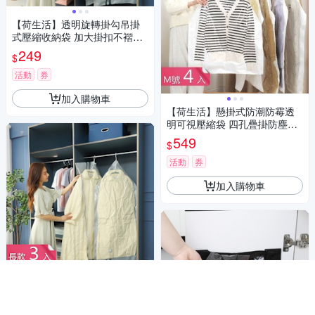
【荷生活】透明旋轉掛勾吊掛
式壓縮收納袋 加大掛扣不褶皺
真空收納袋-長款1入組
249
$
活動
券
加入購物車
【荷生活】懸掛式防潮防霉透
明可視壓縮袋 四孔疊掛防塵衣
物真空收納袋-M號4入組
549
$
活動
券
加入購物車
【荷生活】透明旋轉掛勾吊掛
式壓縮收納袋 加大掛扣不褶皺
真空收納袋-長款3入組