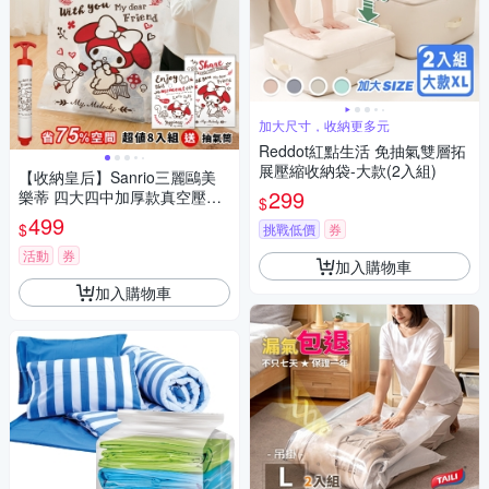
加大尺寸，收納更多元
Reddot紅點生活 免抽氣雙層拓
展壓縮收納袋-大款(2入組)
【收納皇后】Sanrio三麗鷗美
299
樂蒂 四大四中加厚款真空壓縮
$
袋組/收納袋/防塵袋 (9件組)
499
$
挑戰低價
券
活動
券
加入購物車
加入購物車