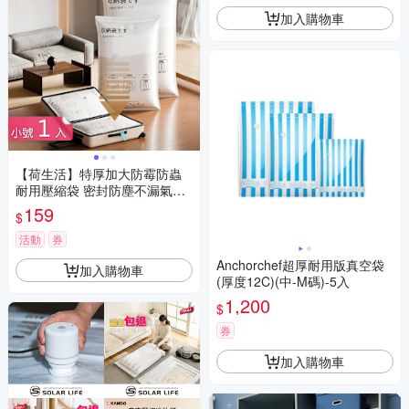
加入購物車
【荷生活】特厚加大防霉防蟲
耐用壓縮袋 密封防塵不漏氣真
空壓縮收納袋-小號1入組
159
$
活動
券
Anchorchef超厚耐用版真空袋
加入購物車
(厚度12C)(中-M碼)-5入
1,200
$
券
加入購物車