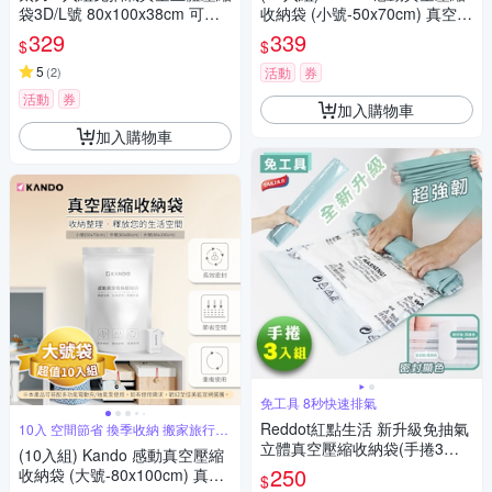
袋3D/L號 80x100x38cm 可重
收納袋 (小號-50x70cm) 真空收
覆使用 專利加厚款.衣服收納袋
納袋 壓縮收納袋 長效密封收納
329
339
$
$
棉被壓縮袋 手壓真空袋 換季行
袋 省空間收納神器換季衣物壓
李 旅行收納袋
5
縮收納推薦
(
2
)
活動
券
活動
券
加入購物車
加入購物車
免工具 8秒快速排氣
Reddot紅點生活 新升級免抽氣
10入 空間節省 換季收納 搬家旅行收
納
立體真空壓縮收納袋(手捲3入
(10入組) Kando 感動真空壓縮
組)
250
收納袋 (大號-80x100cm) 真空
$