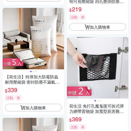
明可視壓縮袋 四孔疊掛防塵衣
物真空收納袋-M號1入組
219
$
活動
券
加入購物車
【荷生活】特厚加大防霉防蟲
耐用壓縮袋 密封防塵不漏氣真
空壓縮收納袋-小號5入組
339
$
活動
券
荷生活 免打孔魔鬼氊可拆式彈
加入購物車
力網帶置物袋 加寬型廚房雜物
收納袋-中號2入
369
$
活動
券