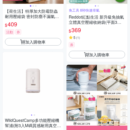
免工具 8秒快速排氣
【荷生活】特厚加大防霉防蟲
耐用壓縮袋 密封防塵不漏氣真
Reddot紅點生活 新升級免抽氣
空壓縮收納袋-中號5入組
立體真空壓縮收納袋(平面3入
409
$
組)
369
$
活動
券
5
(
1
)
加入購物車
券
加入購物車
WildQuestCamp多功能壓縮機
幫浦(附3入M碼質感耐用真空