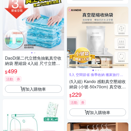
DaoDi第二代立體免抽氣真空收
納袋 壓縮袋 4入組 尺寸立體中
號/大號任選
499
$
5入 空間節省 換季收納 搬家旅行收
納
活動
券
(5入組) Kando 感動真空壓縮收
納袋 (小號-50x70cm) 真空收納
加入購物車
袋 壓縮收納袋 長效密封收納袋
229
$
省空間收納神器換季衣物壓縮
收納推薦
活動
券
加入購物車