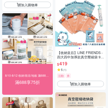
加入購物車
【收納皇后】LINE FRIENDS -
四大四中加厚款真空壓縮袋 9件
組
419
$
5
(
1
)
8/10-8/12 收納/衛浴/地板 滿688享75折！
活動
券
滿688享75折
加入購物車