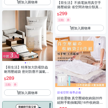
加入購物車
【荷生活】不插電旅用真空手
捲壓縮袋 省空間衣物分類真空
收納袋-中號2組四入組
299
$
活動
券
加入購物車
【荷生活】特厚加大防霉防蟲
耐用壓縮袋 密封防塵不漏氣真
空壓縮收納袋-中號3入組
289
$
活動
券
加入購物車
節省空間 換季必備
好拾選物 真空壓縮收納袋20件
組附手動抽氣閥(16件收納袋+4
隻抽氣閥)