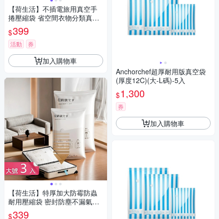
【荷生活】不插電旅用真空手
捲壓縮袋 省空間衣物分類真空
收納袋-中號3組六入組
399
$
活動
券
加入購物車
Anchorchef超厚耐用版真空袋
(厚度12C)(大-L碼)-5入
1,300
$
券
加入購物車
【荷生活】特厚加大防霉防蟲
耐用壓縮袋 密封防塵不漏氣真
空壓縮收納袋-大號3入組
339
$