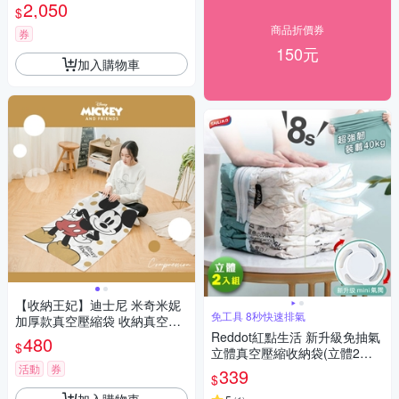
袋)
2,050
$
商品折價券
券
150元
加入購物車
【收納王妃】迪士尼 米奇米妮
免工具 8秒快速排氣
加厚款真空壓縮袋 收納真空袋
旅行收納袋 四大四中+抽氣筒
Reddot紅點生活 新升級免抽氣
480
$
(9件/組)
立體真空壓縮收納袋(立體2入
組)
活動
券
339
$
加入購物車