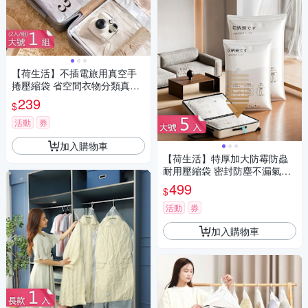
【荷生活】不插電旅用真空手
捲壓縮袋 省空間衣物分類真空
收納袋-大號1組二入組
239
$
活動
券
加入購物車
【荷生活】特厚加大防霉防蟲
耐用壓縮袋 密封防塵不漏氣真
空壓縮收納袋-大號5入組
499
$
活動
券
加入購物車