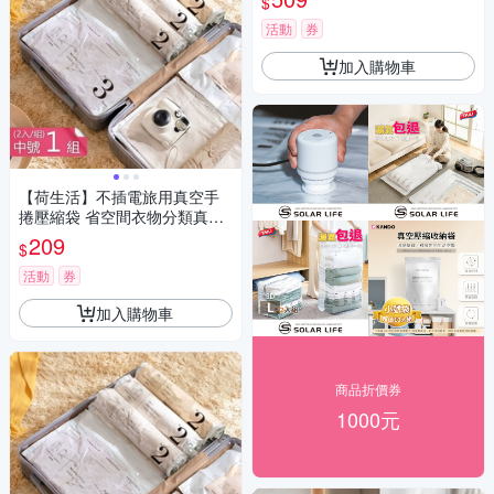
$
活動
券
加入購物車
【荷生活】不插電旅用真空手
捲壓縮袋 省空間衣物分類真空
收納袋-中號1組二入組
209
$
活動
券
加入購物車
商品折價券
1000元