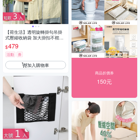
【荷生活】透明旋轉掛勾吊掛
式壓縮收納袋 加大掛扣不褶皺
真空收納袋-短款3入組
479
$
活動
券
加入購物車
商品折價券
150元