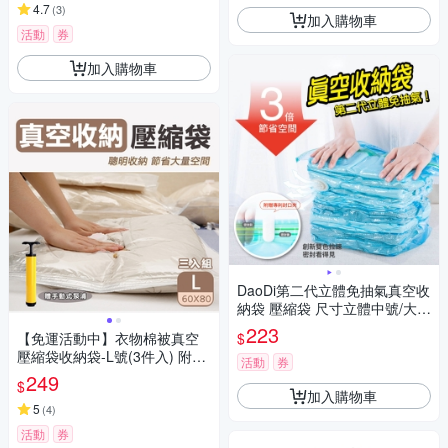
季外套
4.7
(
3
)
加入購物車
活動
券
加入購物車
DaoDi第二代立體免抽氣真空收
納袋 壓縮袋 尺寸立體中號/大號
任選
223
$
【免運活動中】衣物棉被真空
壓縮袋收納袋-L號(3件入) 附手
活動
券
動式泵浦
249
$
加入購物車
5
(
4
)
活動
券