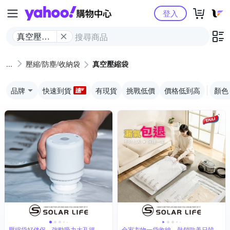
Yahoo購物中心
登入
真空壓縮
袋
壓縮/防塵/收納袋
真空壓縮袋
品牌
快速到貨
有現貨
挑戰低價
價格低到高
顏色
壓縮袋好伴侶，強勁吸力大孔徑
全家衣物一袋收納，熱銷歐美日韓