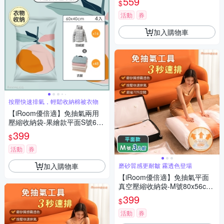
559
$
活動
券
加入購物車
按壓快速排氣，輕鬆收納棉被衣物
【iRoom優倍適】免抽氣兩用
壓縮收納袋-果繪款平面S號60x
40cm (4入組)
399
$
活動
券
加入購物車
磨砂質感更耐皺 霧透色登場
【iRoom優倍適】免抽氣平面
真空壓縮收納袋-M號80x56cm
《超值3入組》
399
$
活動
券