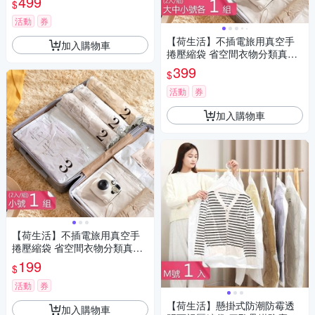
499
$
活動
券
【荷生活】不插電旅用真空手
加入購物車
捲壓縮袋 省空間衣物分類真空
收納袋-大中小各1組
399
$
活動
券
加入購物車
【荷生活】不插電旅用真空手
捲壓縮袋 省空間衣物分類真空
收納袋-小號1組二入組
199
$
活動
券
【荷生活】懸掛式防潮防霉透
加入購物車