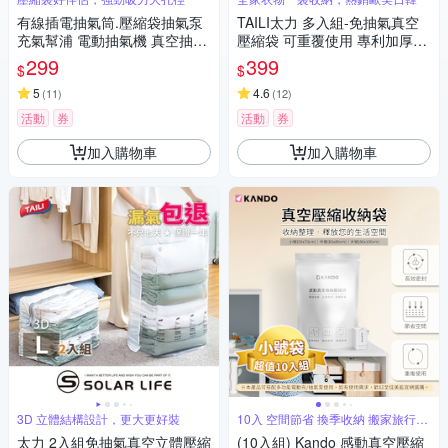
有線插電抽氣筒.壓縮袋抽氣泵
TAILI太力 多入組-免抽氣真空
充氣幫浦 電動抽氣機 真空抽氣
壓縮袋 可重覆使用 專利加厚款.
機 有線電泵
衣服收納袋 棉被壓縮袋 手壓真
299
399
$
$
空袋 換季行李 旅行收納袋
5
4.6
(
11
)
(
12
)
活動
券
活動
券
加入購物車
加入購物車
3D 立體結構設計，更大更好裝
10入 空間節省 換季收納 搬家旅行收
納
太力 2入組免抽氣真空立體壓縮
(10入組) Kando 感動真空壓縮