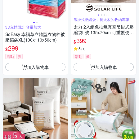
吊掛式壓縮袋，長大衣的收納專家
太力 2入組免抽氣真空吊掛式壓
3D立體設計 容量加大
縮袋L號 135x70cm 可重覆使用
SoEasy 幸福草立體型衣物棉被
專利加厚款.衣服收納袋 棉被壓
399
壓縮袋XL(100x110x50cm)
$
縮袋 吊掛收納袋 手壓真空袋 換
299
$
季外套
5
(
1
)
活動
券
活動
券
加入購物車
加入購物車