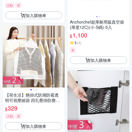
活動
券
加入購物車
Anchorchef超厚耐用版真空袋
(厚度12C)(小-S碼)-5入
1,100
$
5
(
1
)
券
加入購物車
【荷生活】懸掛式防潮防霉透
明可視壓縮袋 四孔疊掛防塵衣
物真空收納袋-M號2入組
329
$
活動
券
加入購物車