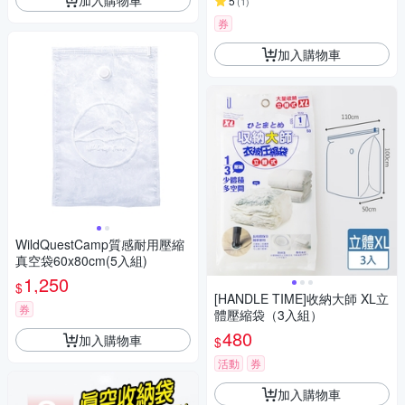
5
(
1
)
券
加入購物車
WildQuestCamp質感耐用壓縮
真空袋60x80cm(5入組)
1,250
$
[HANDLE TIME]收納大師 XL立
券
體壓縮袋（3入組）
480
加入購物車
$
活動
券
加入購物車