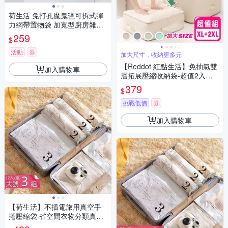
荷生活 免打孔魔鬼氊可拆式彈
力網帶置物袋 加寬型廚房雜物
收納袋-大號1入
259
$
活動
券
加大尺寸，收納更多元
【Reddot 紅點生活】免抽氣雙
加入購物車
層拓展壓縮收納袋-超值2入組
(大+加大款)
379
$
挑戰低價
券
加入購物車
【荷生活】不插電旅用真空手
捲壓縮袋 省空間衣物分類真空
收納袋-大號3組六入組