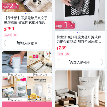
【荷生活】不插電旅用真空手
捲壓縮袋 省空間衣物分類真空
收納袋-小號2組四入組
259
$
活動
券
荷生活 免打孔魔鬼氊可拆式彈
力網帶置物袋 加寬型廚房雜物
加入購物車
收納袋-中號1入
239
$
活動
券
加入購物車