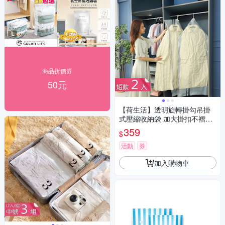
商品折價券
50元
【荷生活】透明旋轉掛勾吊掛
式壓縮收納袋 加大掛扣不褶皺
真空收納袋-短款2入組
359
$
活動
券
加入購物車