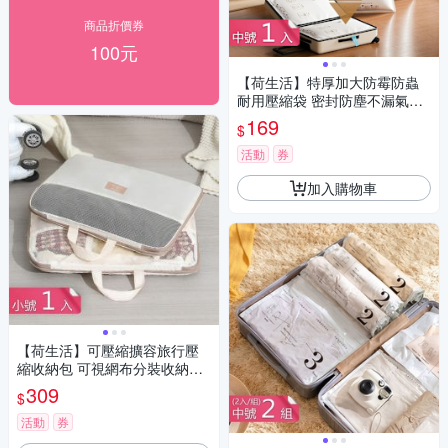
商品折價券
100元
【荷生活】特厚加大防霉防蟲
耐用壓縮袋 密封防塵不漏氣真
空壓縮收納袋-中號1入組
169
$
活動
券
加入購物車
【荷生活】可壓縮擴容旅行壓
縮收納包 可視網布分裝收納按
壓排氣整理包-小號1入組
309
$
活動
券