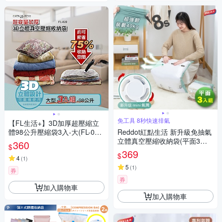
免工具 8秒快速排氣
【FL生活+】3D加厚超壓縮立
體98公升壓縮袋3入-大(FL-02
Reddot紅點生活 新升級免抽氣
0)
立體真空壓縮收納袋(平面3入
360
$
組)
369
$
4
(
1
)
5
(
1
)
券
券
加入購物車
加入購物車