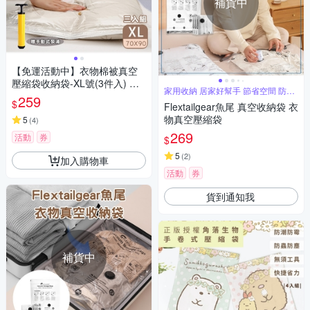
補貨中
【免運活動中】衣物棉被真空
壓縮袋收納袋-XL號(3件入) 附
家用收納 居家好幫手 節省空間 防水
手動式泵浦
259
防潮
$
Flextailgear魚尾 真空收納袋 衣
物真空壓縮袋
5
(
4
)
269
活動
券
$
5
(
2
)
加入購物車
活動
券
貨到通知我
補貨中