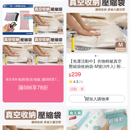
【免運活動中】衣物棉被真空
壓縮袋收納袋-M號(3件入) 附手
動式泵浦
239
$
8/3-8/9 收納/衛浴/地板 滿588享78折
4.3
(
1
)
滿588享78折
活動
券
加入購物車