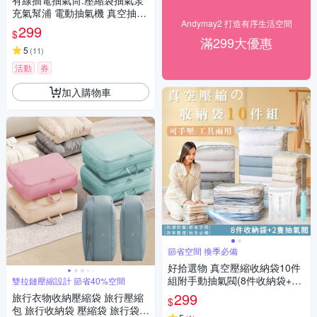
有線插電抽氣筒.壓縮袋抽氣泵
充氣幫浦 電動抽氣機 真空抽氣
Andymay2 打造有序生活空間
機 有線電泵
299
$
滿299大優惠
5
(
11
)
活動
券
加入購物車
節省空間 換季必備
好拾選物 真空壓縮收納袋10件
組附手動抽氣閥(8件收納袋+2
雙拉鏈壓縮設計 節省40%空間
隻抽氣閥)
299
旅行衣物收納壓縮袋 旅行壓縮
$
包 旅行收納袋 壓縮袋 旅行袋