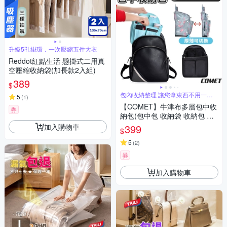
升級5孔掛環，一次壓縮五件大衣
Reddot紅點生活 懸掛式二用真
空壓縮收納袋(加長款2入組)
389
$
包內收納整理 讓您拿東西不用一直
5
(
1
)
翻找
【COMET】牛津布多層包中收
券
納包(包中包 收納袋 收納包 袋
中袋 多功能收納/HD-ZW195)
加入購物車
399
$
5
(
2
)
券
加入購物車