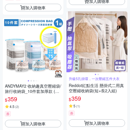
加入購物車
加入購物車
升級5孔掛環，一次壓縮五件大衣
Reddot紅點生活 懸掛式二用真
ANDYMAY2 收納趣真空壓縮袋/
空壓縮收納袋(短+長2入組)
旅行收納袋_10件套加厚款 (中x
3+大x3+特大x3+手泵) OH-Q80
359
359
$
$
0【旅行壓縮袋 旅行袋 收納
5
(
1
)
袋】
4.5
(
2
)
券
券
加入購物車
加入購物車