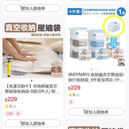
加入購物車
ANDYMAY2 收納趣真空壓縮袋/
旅行收納袋_6件套加厚款 (中x2
+大x2+特大x2) OH-Q800【旅
【免運活動中】衣物棉被真空
229
$
行壓縮袋 旅行袋 收納袋】
壓縮袋收納袋-S號(3件入) 附手
5
(
1
)
動式泵浦
229
$
券
5
(
1
)
加入購物車
活動
券
加入購物車