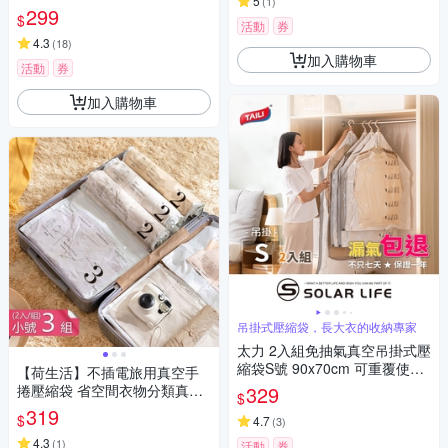
5
(
1
)
(買1送1)
299
$
活動
券
4.3
(
18
)
加入購物車
活動
券
加入購物車
吊掛式壓縮袋，長大衣的收納專家
太力 2入組免抽氣真空吊掛式壓
縮袋S號 90x70cm 可重覆使用
【荷生活】不插電旅用真空手
專利加厚款.衣服收納袋 棉被壓
捲壓縮袋 省空間衣物分類真空
329
$
縮袋 吊掛收納袋 手壓真空袋 換
收納袋-小號3組六入組
319
$
季外套
4.7
(
3
)
4.3
(
1
)
活動
券