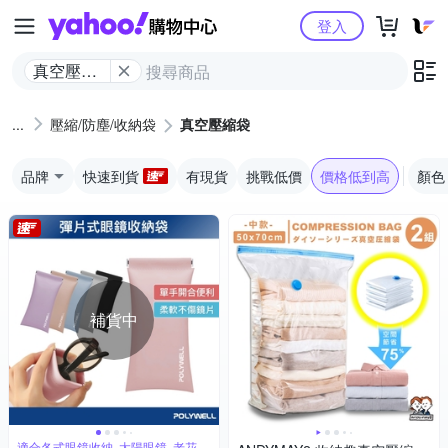
Yahoo購物中心
登入
真空壓縮
袋
壓縮/防塵/收納袋
真空壓縮袋
品牌
快速到貨
有現貨
挑戰低價
價格低到高
顏色
補貨中
適合各式眼鏡收納, 太陽眼鏡, 老花眼