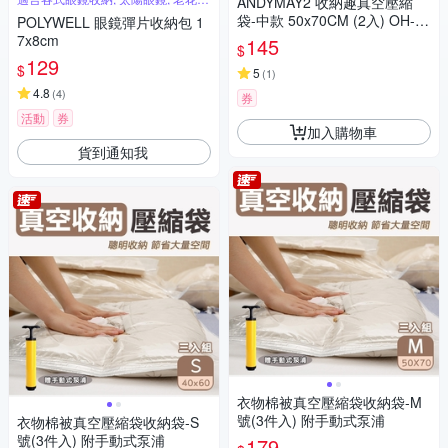
ANDYMAY2 收納趣真空壓縮
鏡
袋-中款 50x70CM (2入) OH-Q
POLYWELL 眼鏡彈片收納包 1
800【旅行壓縮袋 旅行袋 收納
7x8cm
145
$
袋】
129
$
5
(
1
)
4.8
(
4
)
券
活動
券
加入購物車
貨到通知我
衣物棉被真空壓縮袋收納袋-M
號(3件入) 附手動式泵浦
衣物棉被真空壓縮袋收納袋-S
號(3件入) 附手動式泵浦
179