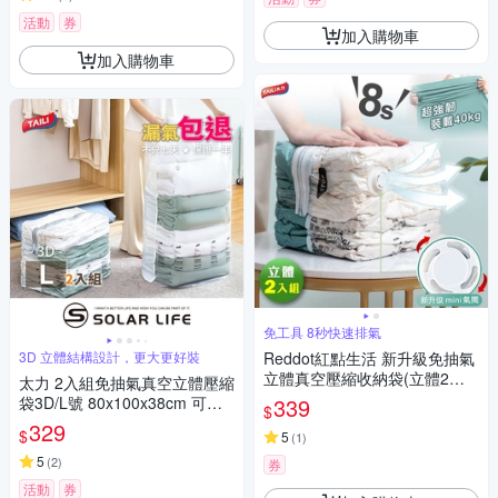
活動
券
加入購物車
加入購物車
免工具 8秒快速排氣
3D 立體結構設計，更大更好裝
Reddot紅點生活 新升級免抽氣
立體真空壓縮收納袋(立體2入
太力 2入組免抽氣真空立體壓縮
組)
袋3D/L號 80x100x38cm 可重
339
$
覆使用 專利加厚款.衣服收納袋
329
$
5
(
1
)
棉被壓縮袋 手壓真空袋 換季行
李 旅行收納袋
5
(
2
)
券
活動
券