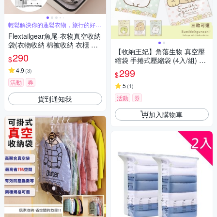
輕鬆解決你的蓬鬆衣物，旅行的好幫
手
Flextailgear魚尾-衣物真空收納
袋(衣物收納 棉被收納 衣櫃 壓
【收納王妃】角落生物 真空壓
縮袋 旅行 整理)
290
$
縮袋 手捲式壓縮袋 (4入/組) 企
鵝/貓/白熊/炸豬排
4.9
299
(
3
)
$
活動
券
5
(
1
)
活動
券
貨到通知我
加入購物車