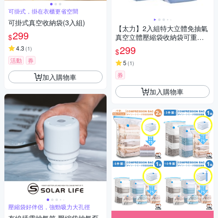
可掛式，掛在衣櫃更省空間
可掛式真空收納袋(3入組)
【太力】2入組特大立體免抽氣
299
$
真空立體壓縮袋收納袋可重覆
使用(80x100x38cm 行李箱 收
299
4.3
(
1
)
$
納 棉被壓縮袋)
活動
券
5
(
1
)
券
加入購物車
加入購物車
壓縮袋好伴侶，強勁吸力大孔徑