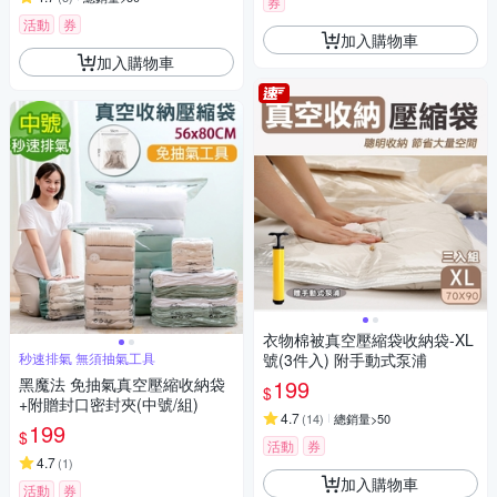
券
活動
券
加入購物車
加入購物車
衣物棉被真空壓縮袋收納袋-XL
秒速排氣 無須抽氣工具
號(3件入) 附手動式泵浦
黑魔法 免抽氣真空壓縮收納袋
199
$
+附贈封口密封夾(中號/組)
4.7
(
14
)
總銷量>50
199
$
活動
券
4.7
(
1
)
加入購物車
活動
券