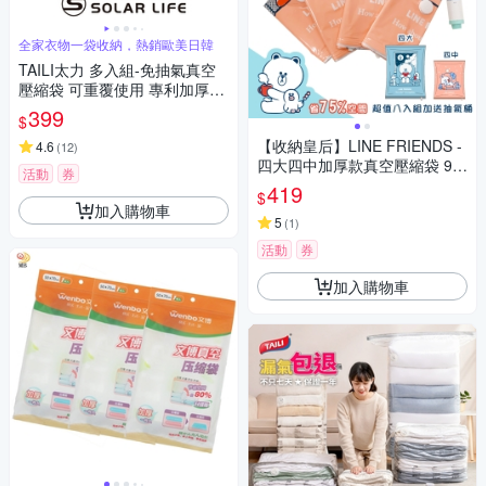
全家衣物一袋收納，熱銷歐美日韓
TAILI太力 多入組-免抽氣真空
壓縮袋 可重覆使用 專利加厚款.
衣服收納袋 棉被壓縮袋 手壓真
399
$
空袋 換季行李 旅行收納袋
【收納皇后】LINE FRIENDS -
4.6
(
12
)
四大四中加厚款真空壓縮袋 9件
活動
券
組
419
$
加入購物車
5
(
1
)
活動
券
加入購物車