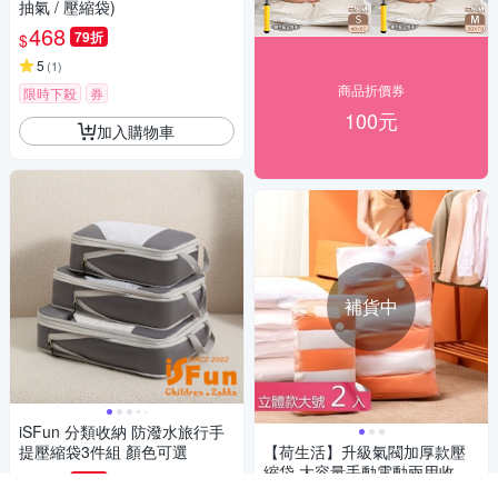
抽氣 / 壓縮袋)
468
79折
$
5
(
1
)
商品折價券
限時下殺
券
100元
加入購物車
補貨中
iSFun 分類收納 防潑水旅行手
提壓縮袋3件組 顏色可選
【荷生活】升級氣閥加厚款壓
縮袋 大容量手動電動兩用收納
468
79折
$
袋-立體款大號2入組