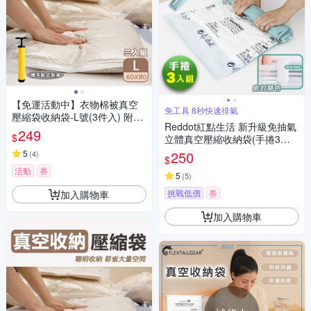
【免運活動中】衣物棉被真空
免工具 8秒快速排氣
壓縮袋收納袋-L號(3件入) 附手
Reddot紅點生活 新升級免抽氣
動式泵浦
249
$
立體真空壓縮收納袋(手捲3入
組)
5
250
(
4
)
$
活動
券
5
(
5
)
挑戰低價
券
加入購物車
加入購物車