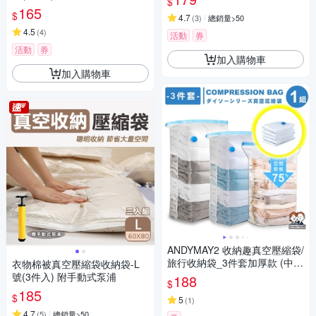
$
165
$
4.7
(
3
)
總銷量>50
4.5
(
4
)
活動
券
活動
券
加入購物車
加入購物車
ANDYMAY2 收納趣真空壓縮袋/
旅行收納袋_3件套加厚款 (中
衣物棉被真空壓縮袋收納袋-L
+大+特大) OH-Q800【旅行壓
號(3件入) 附手動式泵浦
188
$
縮袋 旅行袋 收納袋】
185
$
5
(
1
)
4.7
(
5
)
總銷量>50