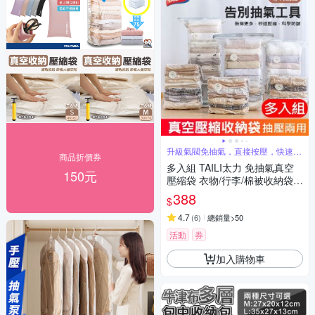
升級氣閥免抽氣，直接按壓，快速排
商品折價券
氣
多入組 TAILI太力 免抽氣真空
150元
壓縮袋 衣物/行李/棉被收納袋
平面/立體任選
388
$
4.7
(
6
)
總銷量>50
活動
券
加入購物車