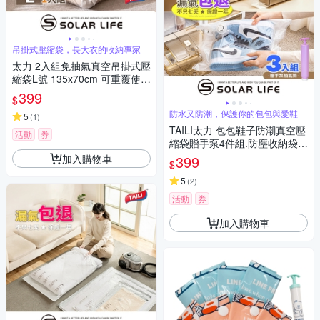
吊掛式壓縮袋，長大衣的收納專家
太力 2入組免抽氣真空吊掛式壓
縮袋L號 135x70cm 可重覆使用
專利加厚款.衣服收納袋 棉被壓
399
$
縮袋 吊掛收納袋 手壓真空袋 換
防水又防潮，保護你的包包與愛鞋
季外套
5
(
1
)
TAILI太力 包包鞋子防潮真空壓
活動
券
縮袋贈手泵4件組.防塵收納袋
包包壓縮袋 球鞋真空袋 換季收
加入購物車
399
$
納 防氧化密封
5
(
2
)
活動
券
加入購物車