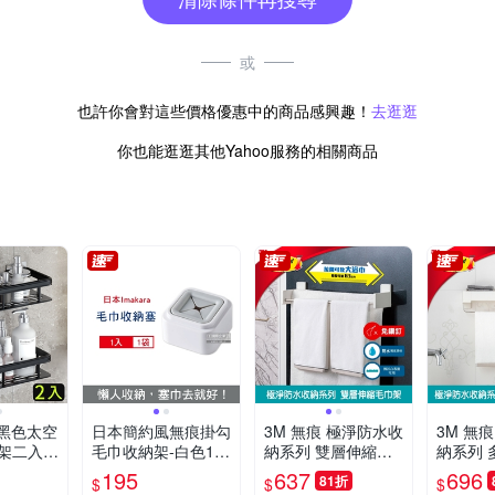
或
也許你會對這些價格優惠中的商品感興趣！
去逛逛
你也能逛逛其他Yahoo服務的相關商品
致黑色太空
日本簡約風無痕掛勾
3M 無痕 極淨防水收
3M 無
架二入組
毛巾收納架-白色1
納系列 雙層伸縮毛
納系列 
鏽設計
入/袋_每袋內附3M
巾架
收納架
195
637
696
81折
$
$
$
無痕貼
背膠1入(租屋族免釘