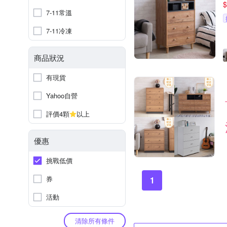
$
7-11常溫
7-11冷凍
商品狀況
有現貨
Yahoo自營
評價4顆
以上
優惠
挑戰低價
券
1
活動
清除所有條件