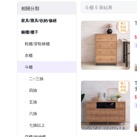
斗櫃 5 筆結果
相關分類
家具/寢具/收納/修繕
櫥櫃/櫃子
$
鞋櫃/穿鞋椅櫃
衣櫃
斗櫃
二~三抽
四抽
$
五抽
六抽
七抽以上
空櫃/收納櫃