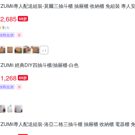
TZUMii專人配送組裝-莫爾三抽斗櫃 抽屜櫃 收納櫃 免組裝 專人
2,685
69折
5
(
1
)
挑戰低價
券
+1
TZUMii 經典DIY四抽斗櫃/抽屜櫃-白色
1,268
69折
挑戰低價
券
TZUMii專人配送組裝-洛亞二格三抽斗櫃 抽屜櫃 收納櫃 電器櫃 