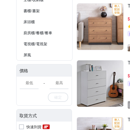
書櫃/書架
$
床頭櫃
廚房櫃/餐櫃/餐車
電視櫃/電視架
屏風
價格
$
-
確定
取貨方式
快速到貨