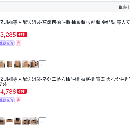
推薦排
TZUMii專人配送組裝-莫爾四抽斗櫃 抽屜櫃 收納櫃 免組裝 專人
3,285
69折
挑戰低價
券
+1
TZUMii專人配送組裝-洛亞二格六抽斗櫃 抽屜櫃 電器櫃 4尺斗櫃
安裝
4,738
69折
挑戰低價
券
+1