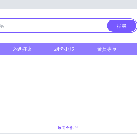
搜尋
必逛好店
刷卡/超取
會員專享
展開全部