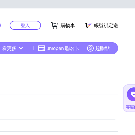
購物車
帳號綁定送
登入
看更多
uniopen 聯名卡
超贈點