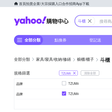
首頁
拍賣
企業/大宗採購入口
合作招商
App下載
Yahoo購物中心
斗櫃
全部分類
點換券
登記送
斗櫃
家具/寢具/收納/修繕
櫥櫃/櫃子
規格篩選
清除全部
TZUMii
TZUMii
品牌
TZUMii
品牌
品牌名稱
一般木質
無
無
斗櫃
不需
四層
需組裝
三層
主材質
開門方式
附門
類型
組裝方式
層數
顏色
品牌名稱