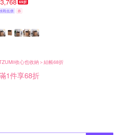
3,768
69折
挑戰低價
券
TZUMii收心也收納＞結帳68折
滿1件享68折