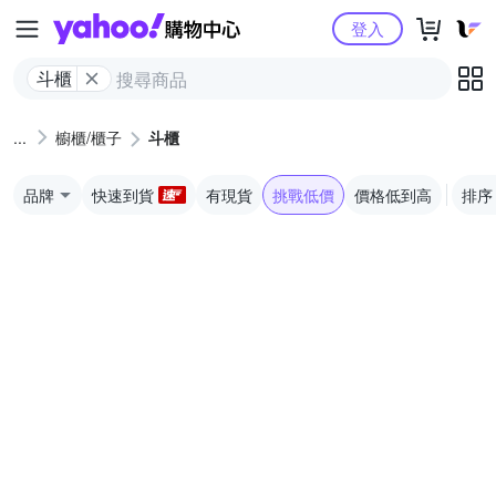
Yahoo購物中心
登入
斗櫃
櫥櫃/櫃子
斗櫃
品牌
快速到貨
有現貨
挑戰低價
價格低到高
排序