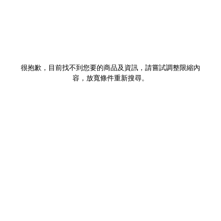
很抱歉，目前找不到您要的商品及資訊，請嘗試調整限縮內
容，放寬條件重新搜尋。