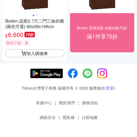
Boden-諾斯2.7尺二門三抽衣櫃
(兩色可選)-80x58x198cm
Boden 質感居家 全館結帳75折
6,600
75折
滿1件享75折
$
限時下殺
券
加入購物車
Yahoo台灣電子商務 版權所有 © 2026 服務條款(
更新
)
客服中心
|
關於我們
|
購物須知
網路安全
|
隱私權
|
分類地圖