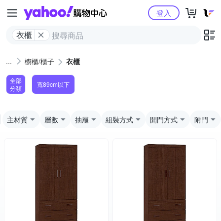
Yahoo購物中心
登入
衣櫃
櫥櫃/櫃子
衣櫃
全部
寬89cm以下
分類
主材質
層數
抽屜
組裝方式
開門方式
附門