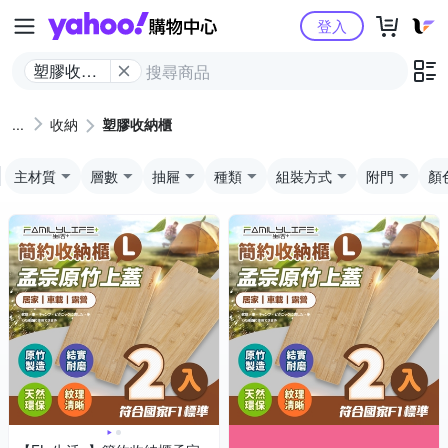
Yahoo購物中心
登入
塑膠收納
櫃
收納
塑膠收納櫃
主材質
層數
抽屜
種類
組裝方式
附門
顏