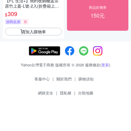
【FL 生活+】簡約收納櫃孟宗
原竹上蓋-L號-2入(折疊箱上蓋/
商品折價券
露營/戶外/竹板/桌板/野營/FL-2
309
150元
$
77-A*2)
挑戰低價
券
加入購物車
Yahoo台灣電子商務 版權所有 © 2026 服務條款(
更新
)
客服中心
|
關於我們
|
購物須知
網路安全
|
隱私權
|
分類地圖