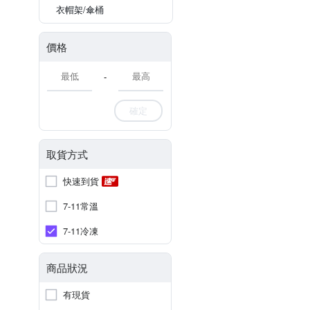
衣帽架/傘桶
價格
-
確定
取貨方式
快速到貨
7-11常溫
7-11冷凍
商品狀況
有現貨