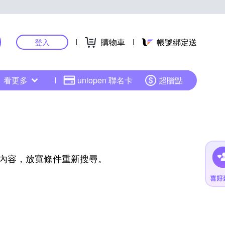
購物車
帳號綁定送
登入
看更多
uniopen 聯名卡
超贈點
內容，放寬條件重新搜尋。