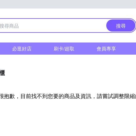
搜尋
必逛好店
刷卡/超取
會員專享
櫃
很抱歉，目前找不到您要的商品及資訊，請嘗試調整限縮