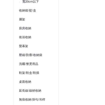
寬20cm以下
收納箱/籃/盒
層架
廚房收納
衛浴收納
螢幕架
壓縮/防塵/收納袋
洗曬/整燙用品
鞋架/鞋盒/鞋插
桌面收納
延長線/線材收納
無痕收納/掛勾/吊桿