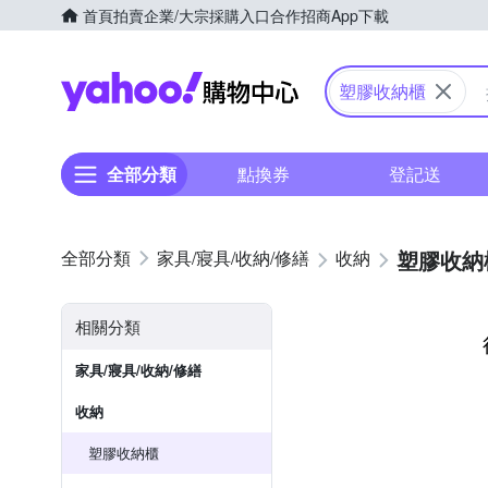
首頁
拍賣
企業/大宗採購入口
合作招商
App下載
Yahoo購物中心
塑膠收納櫃
全部分類
點換券
登記送
塑膠收納
家具/寢具/收納/修繕
收納
相關分類
家具/寢具/收納/修繕
收納
塑膠收納櫃