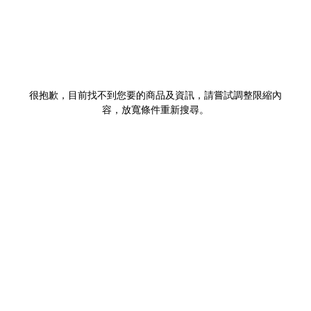
很抱歉，目前找不到您要的商品及資訊，請嘗試調整限縮內
容，放寬條件重新搜尋。