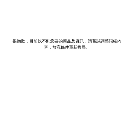
很抱歉，目前找不到您要的商品及資訊，請嘗試調整限縮內
容，放寬條件重新搜尋。