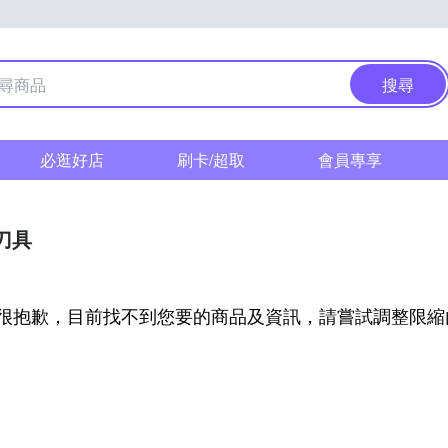
搜尋
必逛好店
刷卡/超取
會員專享
刀具
很抱歉，目前找不到您要的商品及資訊，請嘗試調整限縮