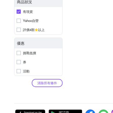
商品狀況
有現貨
Yahoo自營
評價4顆
以上
優惠
挑戰低價
券
活動
清除所有條件