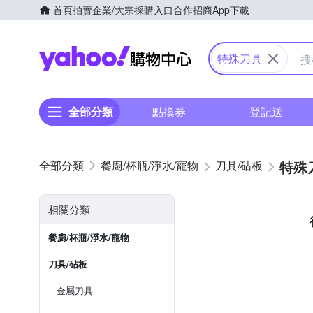
首頁
拍賣
企業/大宗採購入口
合作招商
App下載
Yahoo購物中心
特殊刀具
全部分類
點換券
登記送
特殊
餐廚/杯瓶/淨水/寵物
刀具/砧板
相關分類
餐廚/杯瓶/淨水/寵物
刀具/砧板
金屬刀具