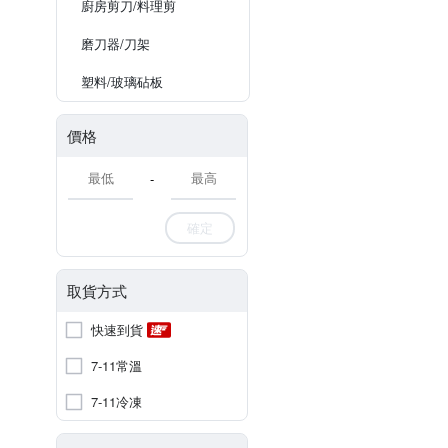
廚房剪刀/料理剪
磨刀器/刀架
塑料/玻璃砧板
價格
-
確定
取貨方式
快速到貨
7-11常溫
7-11冷凍