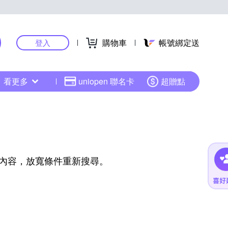
購物車
帳號綁定送
登入
看更多
uniopen 聯名卡
超贈點
內容，放寬條件重新搜尋。