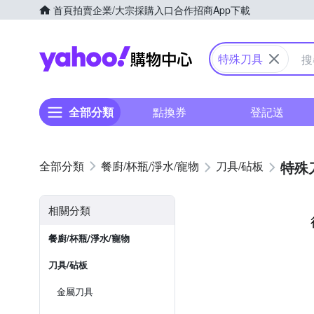
首頁
拍賣
企業/大宗採購入口
合作招商
App下載
Yahoo購物中心
特殊刀具
全部分類
點換券
登記送
特殊
餐廚/杯瓶/淨水/寵物
刀具/砧板
相關分類
餐廚/杯瓶/淨水/寵物
刀具/砧板
金屬刀具