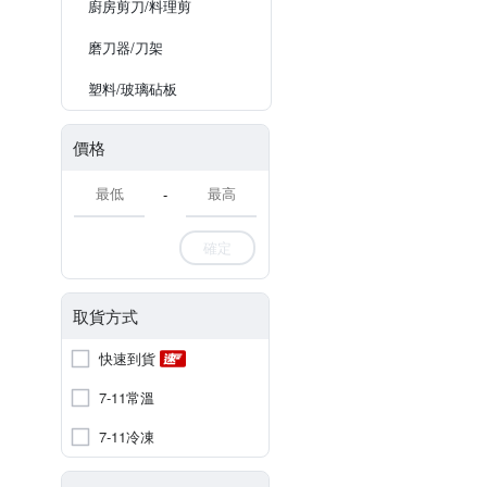
廚房剪刀/料理剪
磨刀器/刀架
塑料/玻璃砧板
價格
-
確定
取貨方式
快速到貨
7-11常溫
7-11冷凍