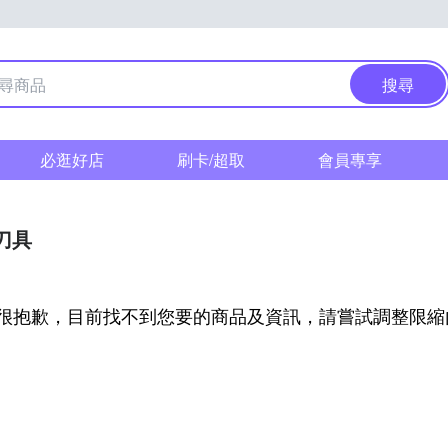
搜尋
必逛好店
刷卡/超取
會員專享
刀具
很抱歉，目前找不到您要的商品及資訊，請嘗試調整限縮