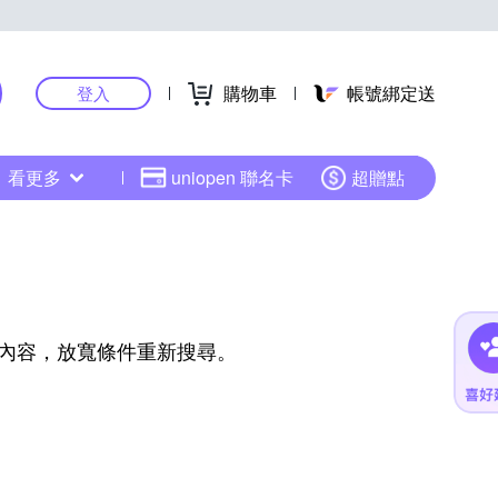
購物車
帳號綁定送
登入
看更多
uniopen 聯名卡
超贈點
內容，放寬條件重新搜尋。