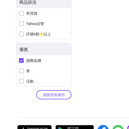
商品狀況
有現貨
Yahoo自營
評價4顆
以上
優惠
挑戰低價
券
活動
清除所有條件