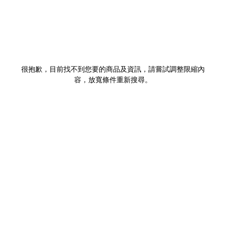
很抱歉，目前找不到您要的商品及資訊，請嘗試調整限縮內
容，放寬條件重新搜尋。