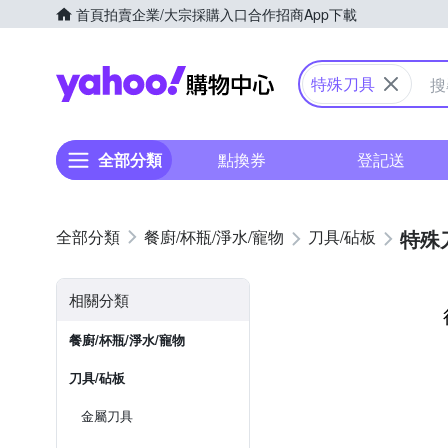
首頁
拍賣
企業/大宗採購入口
合作招商
App下載
Yahoo購物中心
特殊刀具
全部分類
點換券
登記送
特殊
餐廚/杯瓶/淨水/寵物
刀具/砧板
相關分類
餐廚/杯瓶/淨水/寵物
刀具/砧板
金屬刀具