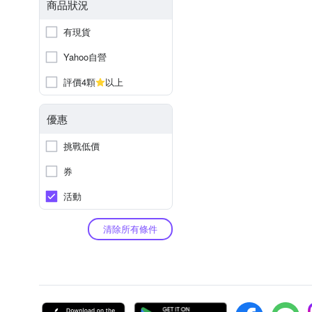
商品狀況
有現貨
Yahoo自營
評價4顆
以上
優惠
挑戰低價
券
活動
清除所有條件