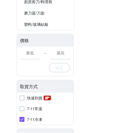
廚房剪刀/料理剪
磨刀器/刀架
塑料/玻璃砧板
價格
-
確定
取貨方式
快速到貨
7-11常溫
7-11冷凍