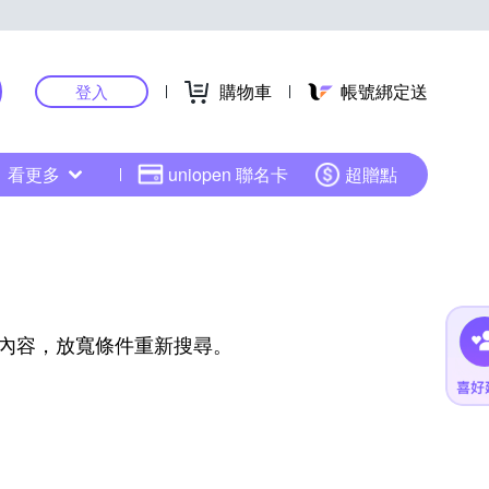
購物車
帳號綁定送
登入
看更多
uniopen 聯名卡
超贈點
內容，放寬條件重新搜尋。