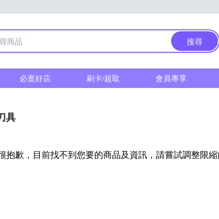
搜尋
必逛好店
刷卡/超取
會員專享
刀具
很抱歉，目前找不到您要的商品及資訊，請嘗試調整限縮