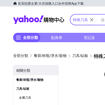
首頁
拍賣
企業/大宗採購入口
合作招商
App下載
Yahoo購物中心
特殊刀具
全部分類
點換券
登記送
特殊
餐廚/杯瓶/淨水/寵物
刀具/砧板
相關分類
餐廚/杯瓶/淨水/寵物
刀具/砧板
金屬刀具