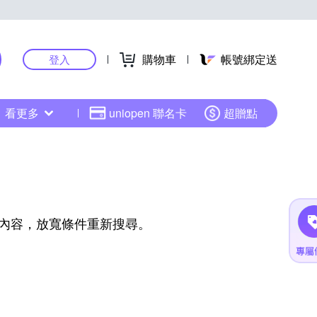
購物車
帳號綁定送
登入
看更多
uniopen 聯名卡
超贈點
內容，放寬條件重新搜尋。