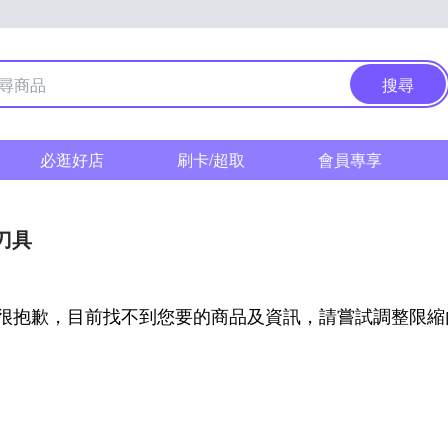
搜尋
必逛好店
刷卡/超取
會員專享
刀具
很抱歉，目前找不到您要的商品及資訊，請嘗試調整限縮