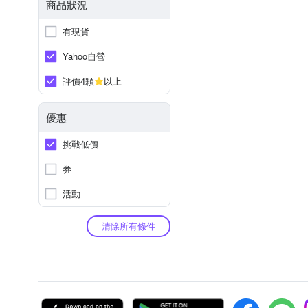
商品狀況
有現貨
Yahoo自營
評價4顆
以上
優惠
挑戰低價
券
活動
清除所有條件