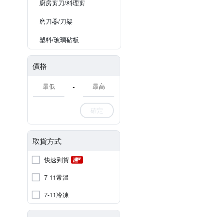
廚房剪刀/料理剪
磨刀器/刀架
塑料/玻璃砧板
價格
-
確定
取貨方式
快速到貨
7-11常溫
7-11冷凍