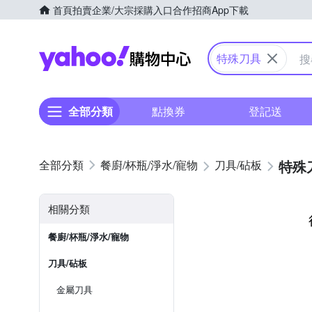
首頁
拍賣
企業/大宗採購入口
合作招商
App下載
Yahoo購物中心
特殊刀具
全部分類
點換券
登記送
特殊
餐廚/杯瓶/淨水/寵物
刀具/砧板
相關分類
餐廚/杯瓶/淨水/寵物
刀具/砧板
金屬刀具