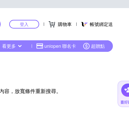
購物車
帳號綁定送
登入
看更多
uniopen 聯名卡
超贈點
內容，放寬條件重新搜尋。