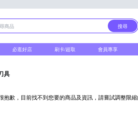
搜尋
必逛好店
刷卡/超取
會員專享
刀具
很抱歉，目前找不到您要的商品及資訊，請嘗試調整限縮