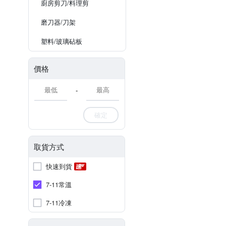
廚房剪刀/料理剪
磨刀器/刀架
塑料/玻璃砧板
價格
-
確定
取貨方式
快速到貨
7-11常溫
7-11冷凍