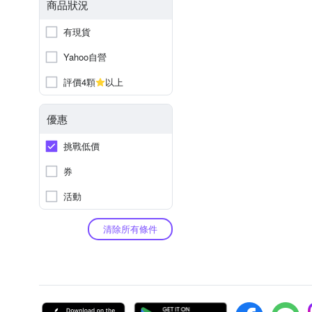
商品狀況
有現貨
Yahoo自營
評價4顆
以上
優惠
挑戰低價
券
活動
清除所有條件