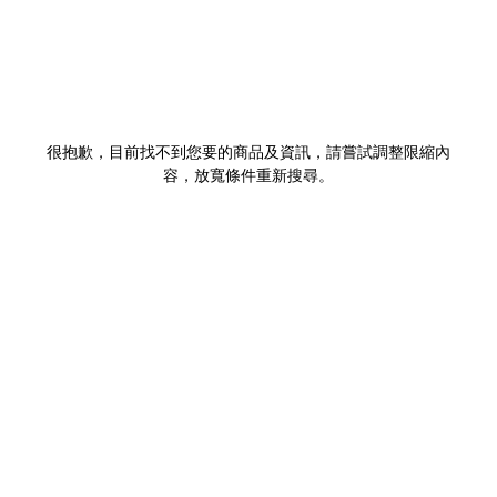
很抱歉，目前找不到您要的商品及資訊，請嘗試調整限縮內
容，放寬條件重新搜尋。