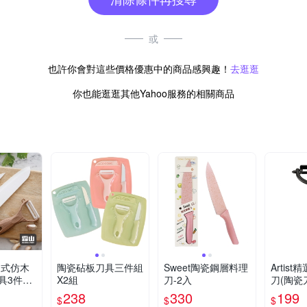
或
也許你會對這些價格優惠中的商品感興趣！
去逛逛
你也能逛逛其他Yahoo服務的相關商品
日式仿木
陶瓷砧板刀具三件組
Sweet陶瓷鋼層料理
Artis
具3件組
X2組
刀-2入
刀(陶瓷
果刀+多
238
330
199
$
$
$
)