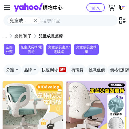
Yahoo購物中心
登入
兒童成長
桌椅
桌椅/椅子
兒童成長桌椅
全部
兒童成長椅/電
兒童成長書桌/
兒童成長桌椅
分類
腦椅
電腦桌
組
分類
品牌
快速到貨
有現貨
挑戰低價
價格低到