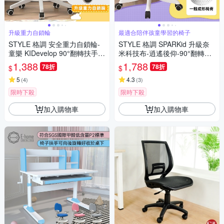
升級重力自鎖輪
最適合陪伴孩童學習的椅子
STYLE 格調 安全重力自鎖輪-
STYLE 格調 SPARKid 升級奈
童樂 KIDevelop 90°翻轉扶手成
米科技布-逍遙後仰-90°翻轉扶
長電腦椅/成長椅/學習椅/升降椅
手成長電腦椅/成長椅/學習椅/升
1,388
1,788
78折
78折
$
$
(附活動式腳踏)
降椅(附活動式腳踏)
5
4.3
(
4
)
(
3
)
限時下殺
限時下殺
加入購物車
加入購物車