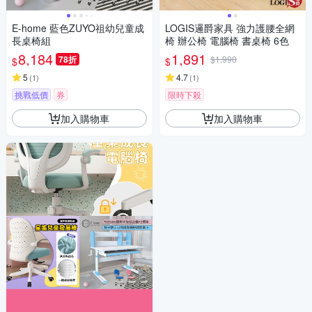
E-home 藍色ZUYO祖幼兒童成
LOGIS邏爵家具 強力護腰全網
長桌椅組
椅 辦公椅 電腦椅 書桌椅 6色
8,184
1,891
78折
$1,990
$
$
5
4.7
(
1
)
(
1
)
挑戰低價
券
限時下殺
加入購物車
加入購物車