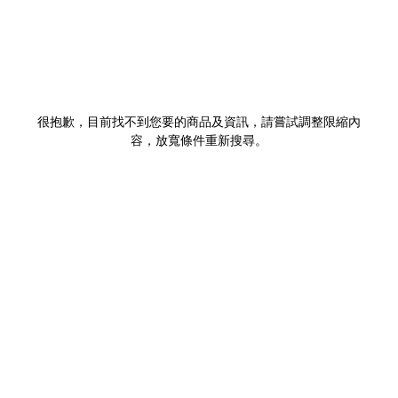
很抱歉，目前找不到您要的商品及資訊，請嘗試調整限縮內
容，放寬條件重新搜尋。