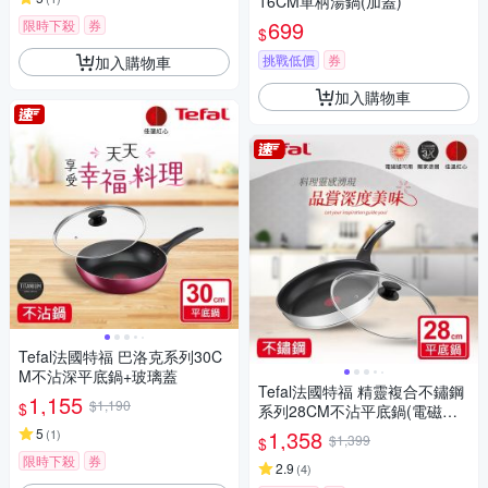
16CM單柄湯鍋(加蓋)
699
限時下殺
券
$
挑戰低價
券
加入購物車
加入購物車
Tefal法國特福 巴洛克系列30C
M不沾深平底鍋+玻璃蓋
Tefal法國特福 精靈複合不鏽鋼
1,155
$1,190
$
系列28CM不沾平底鍋(電磁爐
適用)+玻璃蓋
5
1,358
(
1
)
$1,399
$
限時下殺
券
2.9
(
4
)