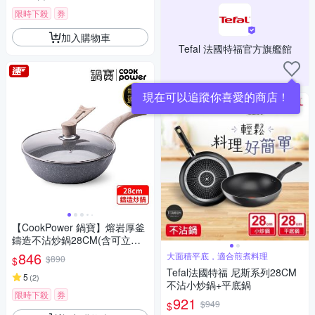
限時下殺
券
加入購物車
Tefal 法國特福官方旗艦館
【CookPower 鍋寶】熔岩厚釜
鑄造不沾炒鍋28CM(含可立式
鍋蓋) IH/電磁爐適用
846
大面積平底，適合煎煮料理
$890
$
Tefal法國特福 尼斯系列28CM
5
(
2
)
不沾小炒鍋+平底鍋
限時下殺
券
921
$949
$