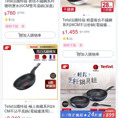
Tefal法國特福 香頌不鏽鋼系列
聰明瀝水20CM雙耳湯鍋(加蓋)
760
$799
$
5
Tefal法國特福 精靈複合不鏽鋼
(
3
)
系列28CM不沾炒鍋(電磁爐適
限時下殺
券
用)+玻璃蓋
1,455
$1,499
$
加入購物車
5
(
2
)
限時下殺
券
加入購物車
Tefal法國特福 極上御藏系列24
CM不沾平底鍋(電磁爐適用)
(快)
2,242
$2,360