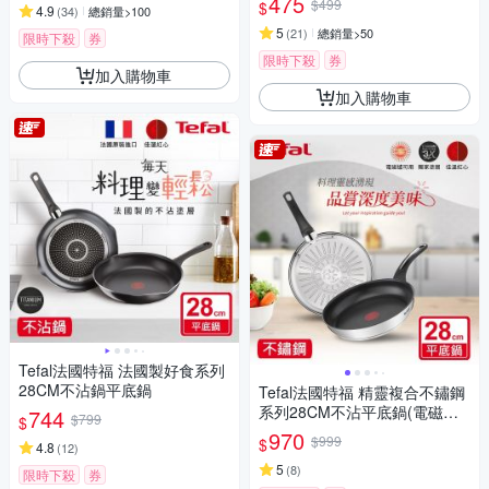
475
$499
$
4.9
(
34
)
總銷量>100
5
(
21
)
總銷量>50
限時下殺
券
限時下殺
券
加入購物車
加入購物車
Tefal法國特福 法國製好食系列
28CM不沾鍋平底鍋
Tefal法國特福 精靈複合不鏽鋼
系列28CM不沾平底鍋(電磁爐
744
$799
$
適用)
970
$999
$
4.8
(
12
)
5
(
8
)
限時下殺
券