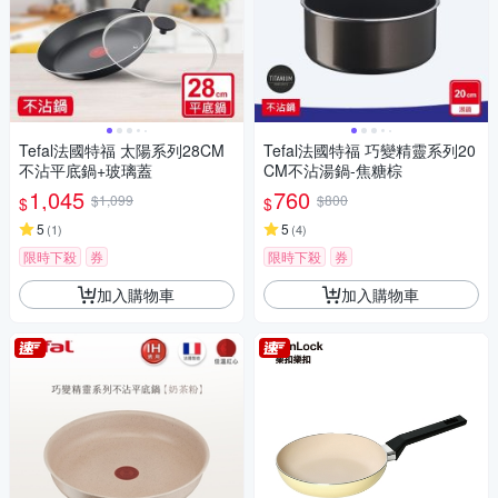
Tefal法國特福 太陽系列28CM
Tefal法國特福 巧變精靈系列20
不沾平底鍋+玻璃蓋
CM不沾湯鍋-焦糖棕
1,045
760
$1,099
$800
$
$
5
5
(
1
)
(
4
)
限時下殺
券
限時下殺
券
加入購物車
加入購物車