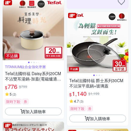
TITANIUM鈦合金強化塗層
Tefal法國特福 Daisy系列20CM
不沾雙耳湯鍋-加蓋(電磁爐適
Tefal法國特福 爵士系列30CM
用)
776
不沾深平底鍋+玻璃蓋
$799
$
1,140
$1,199
$
5
(
2
)
4.7
限時下殺
券
(
3
)
限時下殺
券
加入購物車
加入購物車