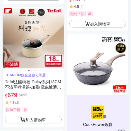
4.5
(
2
)
限時下殺
券
加入購物車
TITANIUM鈦合金強化塗層
Tefal法國特福 Daisy系列18CM
不沾單柄湯鍋-加蓋(電磁爐適
用)
679
$699
$
4.7
(
2
)
限時下殺
券
加入購物車
CookPower鍋寶