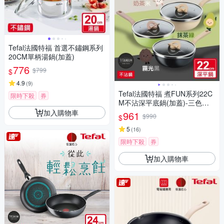
Tefal法國特福 首選不鏽鋼系列
20CM單柄湯鍋(加蓋)
776
$799
$
4.9
(
9
)
Tefal法國特福 煮FUN系列22C
限時下殺
券
M不沾深平底鍋(加蓋)-三色可
選(適用電磁爐)
加入購物車
961
$990
$
5
(
16
)
限時下殺
券
加入購物車