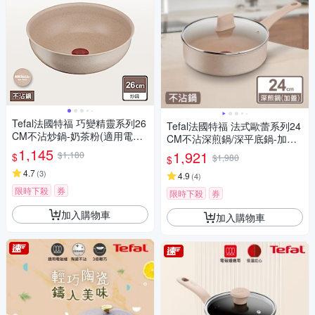
Tefal法國特福 巧變精靈系列26
Tefal法國特福 法式歐蕾系列24
CM不沾炒鍋-奶茶粉(適用電磁
CM不沾深煎鍋/深平底鍋-加蓋
爐)
1,145
(適用電磁爐)
1,921
$1,180
$
$1,980
$
4.7
(
3
)
4.9
(
4
)
限時下殺
券
限時下殺
券
加入購物車
加入購物車