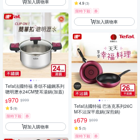
加入購物車
4.9
(
3
)
限時下殺
券
加入購物車
Tefal法國特福 香頌不鏽鋼系列
聰明瀝水24CM雙耳湯鍋(加蓋)
970
$999
$
Tefal法國特福 巴洛克系列26C
5
(
9
)
M不沾深平底鍋(深煎鍋)
限時下殺
券
679
$699
$
加入購物車
5
(
5
)
限時下殺
券