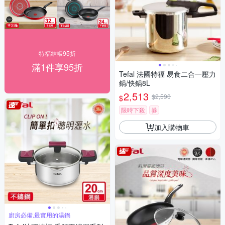
特福結帳95折
滿1件享95折
Tefal 法國特福 易食二合一壓力
鍋/快鍋8L
2,513
$2,590
$
限時下殺
券
加入購物車
廚房必備,最實用的湯鍋