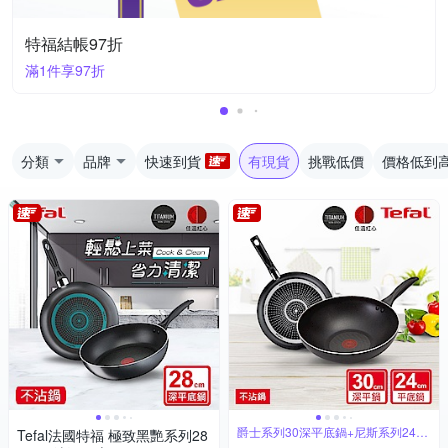
特福結帳97折
滿1件享97折
分類
品牌
快速到貨
有現貨
挑戰低價
價格低到
爵士系列30深平底鍋+尼斯系列24平
Tefal法國特福 極致黑艷系列28
底鍋