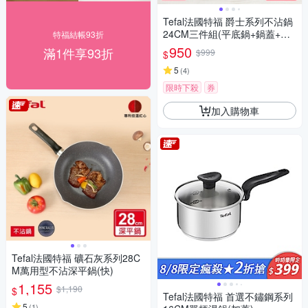
Tefal法國特福 爵士系列不沾鍋
24CM三件組(平底鍋+鍋蓋+鍋
特福結帳93折
鏟)
950
滿1件享93折
$999
$
5
(
4
)
限時下殺
券
加入購物車
Tefal法國特福 礦石灰系列28C
M萬用型不沾深平鍋(快)
1,155
$1,190
$
Tefal法國特福 首選不鏽鋼系列
5
(
1
)