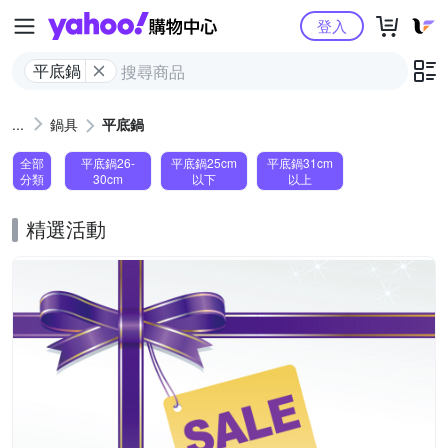
Yahoo購物中心
登入
平底鍋
鍋具
平底鍋
全部
平底鍋26-
平底鍋25cm
平底鍋31cm
分類
30cm
以下
以上
精選活動