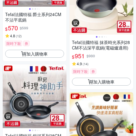
Tefal法國特福 爵士系列24CM
不沾平底鍋
570
$599
$
4.8
(
12
)
Tefal法國特福 抹茶時光系列28
限時下殺
券
CM不沾深平底鍋(電磁爐適用)
加入購物車
951
$980
$
4.9
(
14
)
限時下殺
券
加入購物車
Tefal法國特福 銀河系列28CM