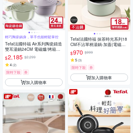
輕巧陶瓷鍋身，單手也能輕鬆掌控
Tefal法國特福 抹茶時光系列18
Tefal法國特福 Air系列陶瓷鑄造
CM不沾單柄湯鍋-加蓋(電磁爐
雙耳湯鍋24CM 電磁爐/烤箱適
適用)
970
$999
$
用 兩色可選 春芽綠/丁香紫
2,185
$2,299
$
5
(
3
)
4
(
2
)
限時下殺
券
限時下殺
券
加入購物車
加入購物車