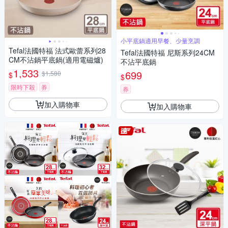
小平底鍋適用早餐、少量烹調
Tefal法國特福 法式歐蕾系列28
Tefal法國特福 尼斯系列24CM
CM不沾鍋平底鍋(適用電磁爐)
不沾平底鍋
1,533
699
$1,580
$
$
限時下殺
券
券
加入購物車
加入購物車