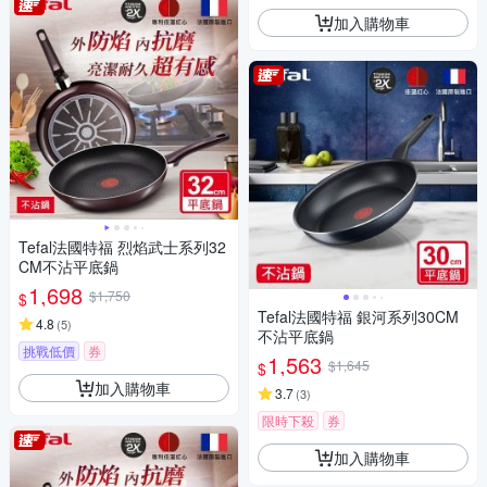
加入購物車
Tefal法國特福 烈焰武士系列32
CM不沾平底鍋
1,698
$1,750
$
Tefal法國特福 銀河系列30CM
4.8
(
5
)
不沾平底鍋
挑戰低價
券
1,563
$1,645
$
加入購物車
3.7
(
3
)
限時下殺
券
加入購物車