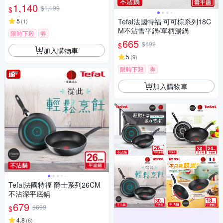
用)
1,140
$1,199
$
5
Tefal法國特福 可可棕系列18C
(
1
)
M不沾雪平鍋/單柄湯鍋
限時下殺
券
665
$699
$
加入購物車
5
(
9
)
限時下殺
券
加入購物車
Tefal法國特福 爵士系列26CM
不沾深平底鍋
679
$699
$
4.8
(
6
)