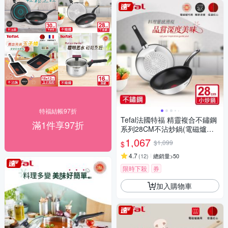
特福結帳97折
Tefal法國特福 精靈複合不鏽鋼
滿1件享97折
系列28CM不沾炒鍋(電磁爐適
用)
1,067
$1,099
$
4.7
(
12
)
總銷量>50
限時下殺
券
加入購物車