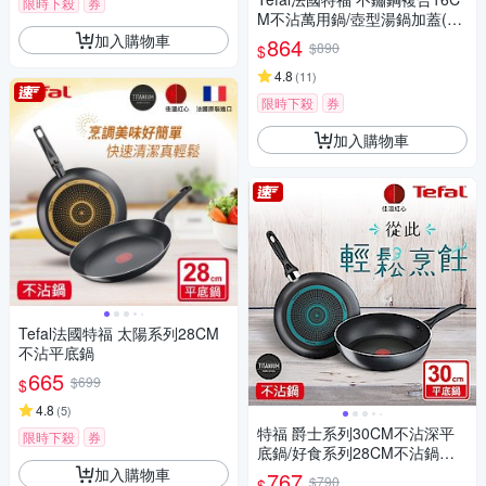
限時下殺
券
M不沾萬用鍋/壺型湯鍋加蓋(電
磁爐適用)
加入購物車
864
$890
$
4.8
(
11
)
限時下殺
券
加入購物車
Tefal法國特福 太陽系列28CM
不沾平底鍋
665
$699
$
4.8
(
5
)
特福 爵士系列30CM不沾深平
限時下殺
券
底鍋/好食系列28CM不沾鍋平
底鍋 均一價
加入購物車
767
$790
$