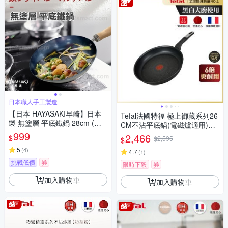
日本職人手工製造
【日本 HAYASAKI早崎】日本
Tefal法國特福 極上御藏系列26
製 無塗層 平底鐵鍋 28cm (不
CM不沾平底鍋(電磁爐適用)
沾平底鐵鍋/鐵炒鍋/日本鐵鍋/不
999
(快)
2,466
$
$2,595
$
沾鍋)
5
(
4
)
4.7
(
1
)
挑戰低價
券
限時下殺
券
加入購物車
加入購物車