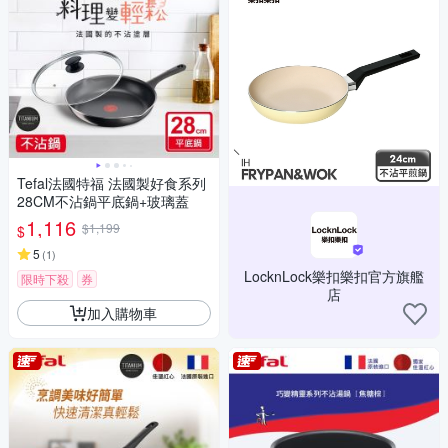
Tefal法國特福 法國製好食系列
28CM不沾鍋平底鍋+玻璃蓋
1,116
$1,199
$
5
(
1
)
LocknLock樂扣樂扣官方旗艦
限時下殺
券
店
加入購物車