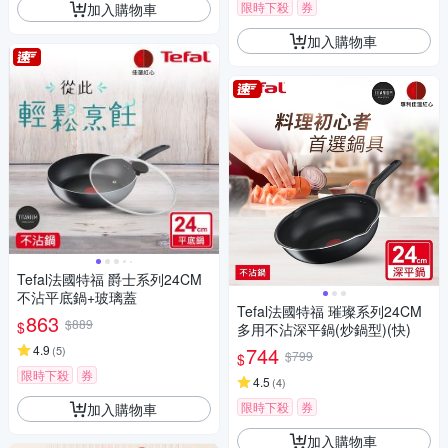
限時下殺
券
加入購物車
加入購物車
Tefal法國特福 爵士系列24CM
不沾平底鍋+玻璃蓋
Tefal法國特福 璀璨系列24CM
863
$889
$
多用不沾深平鍋(炒鍋型)(快)
4.9
744
(
5
)
$799
$
限時下殺
券
4.5
(
4
)
限時下殺
券
加入購物車
加入購物車