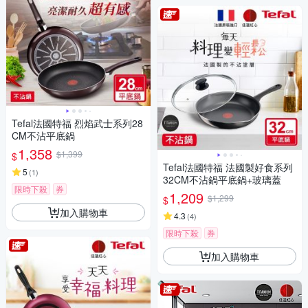
Tefal法國特福 烈焰武士系列28
CM不沾平底鍋
1,358
$1,399
$
Tefal法國特福 法國製好食系列
5
(
1
)
32CM不沾鍋平底鍋+玻璃蓋
限時下殺
券
1,209
$1,299
$
加入購物車
4.3
(
4
)
限時下殺
券
加入購物車