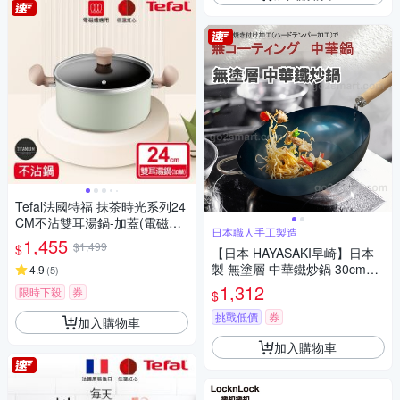
Tefal法國特福 抹茶時光系列24
CM不沾雙耳湯鍋-加蓋(電磁爐
日本職人手工製造
適用)
1,455
$1,499
$
【日本 HAYASAKI早崎】日本
製 無塗層 中華鐵炒鍋 30cm
4.9
(
5
)
(深炒鍋/不沾鐵炒鍋/中華炒鍋/
1,312
限時下殺
券
$
日本鐵鍋)
挑戰低價
券
加入購物車
加入購物車