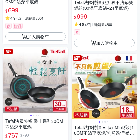
CM不沾深平底鍋
Tefal法國特福 鈦升級不沾鍋雙
鍋組(30深平底鍋+24平底鍋)
699
$
999
$
4.9
(
52
)
總銷量>500
4.8
(
27
)
總銷量>200
券
贈品
券
加入購物車
加入購物車
Tefal法國特福 爵士系列30CM
不沾深平底鍋
Tefal法國特福 Enjoy Mini系列1
8CM不沾平底鍋/煎蛋鍋/早餐鍋
767
$790
$
(兩色可選)