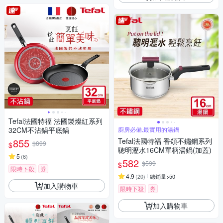
Tefal法國特福 法國製燦紅系列
32CM不沾鍋平底鍋
廚房必備,最實用的湯鍋
855
Tefal法國特福 香頌不鏽鋼系列
$899
$
聰明瀝水16CM單柄湯鍋(加蓋)
5
(
6
)
582
$599
$
限時下殺
券
4.9
(
20
)
總銷量>50
加入購物車
限時下殺
券
加入購物車