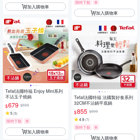
限時下殺
券
加入購物車
加入購物車
Tefal法國特福 Enjoy Mini系列
不沾玉子燒鍋
Tefal法國特福 法國製好食系列
32CM不沾鍋平底鍋
679
$699
$
855
$899
$
5
(
5
)
4.9
(
7
)
限時下殺
券
限時下殺
券
加入購物車
加入購物車