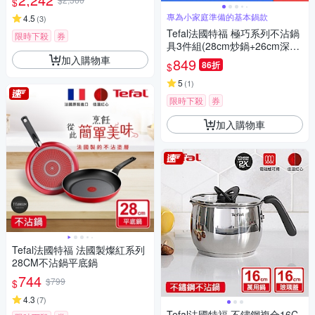
$
專為小家庭準備的基本鍋款
4.5
(
3
)
Tefal法國特福 極巧系列不沾鍋
限時下殺
券
具3件組(28cm炒鍋+26cm深平
底鍋+鍋鏟)
加入購物車
849
86折
$
5
(
1
)
限時下殺
券
加入購物車
Tefal法國特福 法國製燦紅系列
28CM不沾鍋平底鍋
744
$799
$
4.3
(
7
)
Tefal法國特福 不鏽鋼複合16C