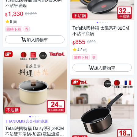
不沾平底鍋
1,330
$1,399
$
5
(
9
)
Tefal法國特福 太陽系列32CM
限時下殺
券
不沾平底鍋
加入購物車
855
$899
$
4.2
(
6
)
限時下殺
券
加入購物車
TITANIUM鈦合金強化塗層
Tefal法國特福 Daisy系列24CM
不沾雙耳湯鍋-加蓋(電磁爐適