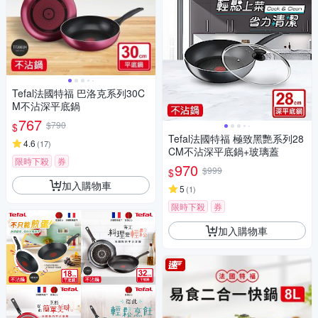
Tefal法國特福 巴洛克系列30C
M不沾深平底鍋
767
$790
$
Tefal法國特福 極致黑艷系列28
4.6
(
17
)
CM不沾深平底鍋+玻璃蓋
限時下殺
券
970
$999
$
加入購物車
5
(
1
)
限時下殺
券
加入購物車