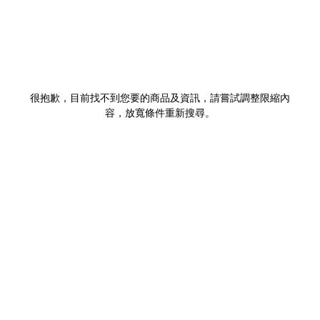
很抱歉，目前找不到您要的商品及資訊，請嘗試調整限縮內
容，放寬條件重新搜尋。