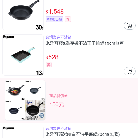
1,548
$
挑戰低價
券
台灣製造不沾鍋
米雅可輕&漾導磁不沾玉子燒鍋13cm無蓋
528
$
券
商品折價券
150元
台灣製造不沾鍋
米雅可礦岩鑄造不沾平底鍋20cm(無蓋)