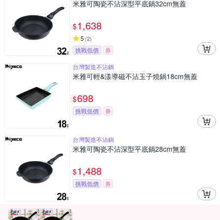
米雅可陶瓷不沾深型平底鍋32cm無蓋
1,638
$
5
(
2
)
挑戰低價
券
台灣製造不沾鍋
米雅可輕&漾導磁不沾玉子燒鍋18cm無蓋
698
$
挑戰低價
券
台灣製造不沾鍋
米雅可陶瓷不沾深型平底鍋28cm無蓋
1,488
$
挑戰低價
券