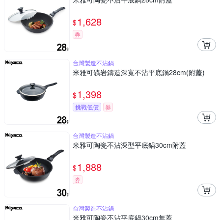
1,628
$
券
台灣製造不沾鍋
米雅可礦岩鑄造深寬不沾平底鍋28cm(附蓋)
1,398
$
挑戰低價
券
台灣製造不沾鍋
米雅可陶瓷不沾深型平底鍋30cm附蓋
1,888
$
券
台灣製造不沾鍋
米雅可陶瓷不沾平底鍋30cm無蓋