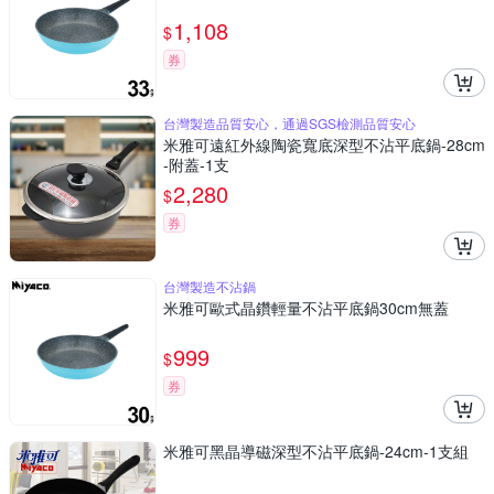
1,108
$
券
台灣製造品質安心，通過SGS檢測品質安心
米雅可遠紅外線陶瓷寬底深型不沾平底鍋-28cm
-附蓋-1支
2,280
$
券
台灣製造不沾鍋
米雅可歐式晶鑽輕量不沾平底鍋30cm無蓋
999
$
券
米雅可黑晶導磁深型不沾平底鍋-24cm-1支組