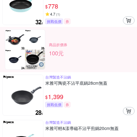
778
$
4.7
(
1
)
挑戰低價
券
商品折價券
100元
台灣製造不沾鍋
米雅可陶瓷不沾平底鍋28cm無蓋
1,399
$
挑戰低價
券
台灣製造不沾鍋
米雅可輕&漾導磁不沾平煎鍋20cm無蓋