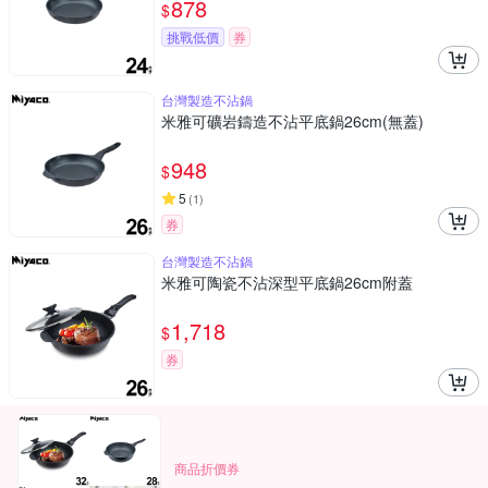
878
$
挑戰低價
券
台灣製造不沾鍋
米雅可礦岩鑄造不沾平底鍋26cm(無蓋)
948
$
5
(
1
)
券
台灣製造不沾鍋
米雅可陶瓷不沾深型平底鍋26cm附蓋
1,718
$
券
商品折價券