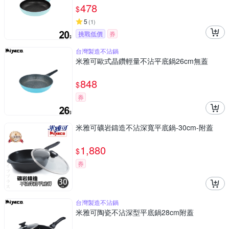
478
$
5
(
1
)
挑戰低價
券
台灣製造不沾鍋
米雅可歐式晶鑽輕量不沾平底鍋26cm無蓋
848
$
券
米雅可礦岩鑄造不沾深寬平底鍋-30cm-附蓋
1,880
$
券
台灣製造不沾鍋
米雅可陶瓷不沾深型平底鍋28cm附蓋