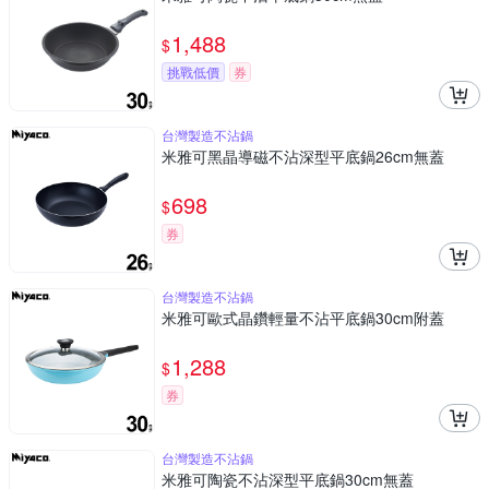
1,488
$
挑戰低價
券
台灣製造不沾鍋
米雅可黑晶導磁不沾深型平底鍋26cm無蓋
698
$
券
台灣製造不沾鍋
米雅可歐式晶鑽輕量不沾平底鍋30cm附蓋
1,288
$
券
台灣製造不沾鍋
米雅可陶瓷不沾深型平底鍋30cm無蓋