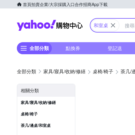
首頁
拍賣
企業/大宗採購入口
合作招商
App下載
Yahoo購物中心
和室桌
全部分類
點換券
登記送
家具/寢具/收納/修繕
桌椅/椅子
茶几/
相關分類
家具/寢具/收納/修繕
桌椅/椅子
茶几/邊桌/和室桌