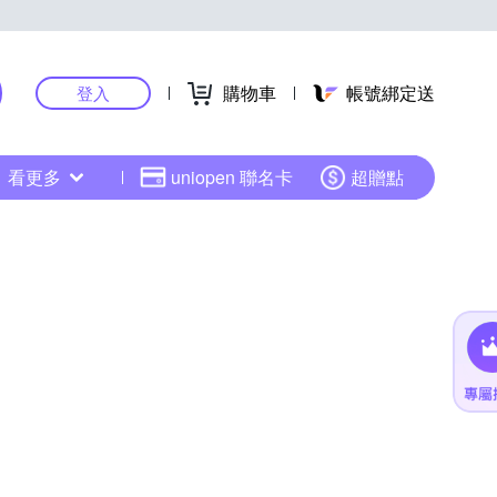
購物車
帳號綁定送
登入
看更多
uniopen 聯名卡
超贈點