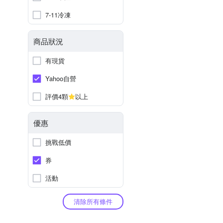
7-11冷凍
商品狀況
有現貨
Yahoo自營
評價4顆
以上
優惠
挑戰低價
券
活動
清除所有條件