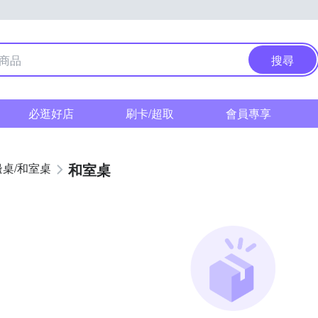
搜尋
必逛好店
刷卡/超取
會員專享
和室桌
邊桌/和室桌