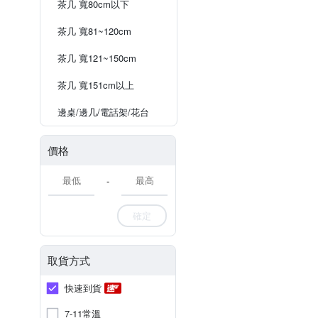
茶几 寬80cm以下
茶几 寬81~120cm
茶几 寬121~150cm
茶几 寬151cm以上
邊桌/邊几/電話架/花台
價格
-
確定
取貨方式
快速到貨
7-11常溫