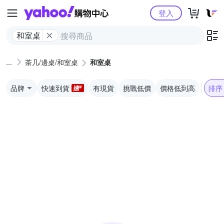
Yahoo購物中心
登入
和室桌
茶几/邊桌/和室桌
和室桌
品牌
快速到貨
有現貨
挑戰低價
價格低到高
排序