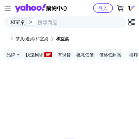
Yahoo購物中心
登入
和室桌
茶几/邊桌/和室桌
和室桌
品牌
快速到貨
有現貨
挑戰低價
價格低到高
排序