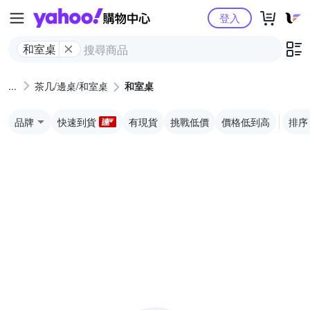
Yahoo購物中心
登入
和室桌
茶几/邊桌/和室桌
和室桌
品牌
快速到貨
有現貨
挑戰低價
價格低到高
排序