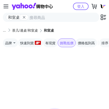
Yahoo購物中心
登入
和室桌
茶几/邊桌/和室桌
和室桌
品牌
快速到貨
有現貨
挑戰低價
價格低到高
排序