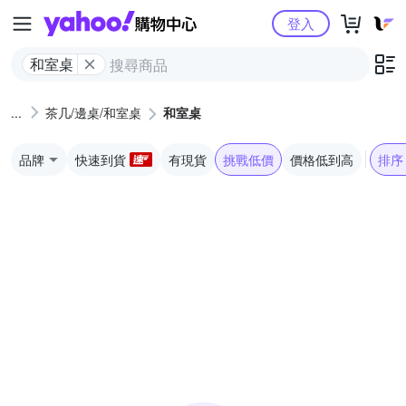
Yahoo購物中心
登入
和室桌
茶几/邊桌/和室桌
和室桌
品牌
快速到貨
有現貨
挑戰低價
價格低到高
排序