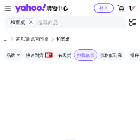
Yahoo購物中心
登入
和室桌
茶几/邊桌/和室桌
和室桌
品牌
快速到貨
有現貨
挑戰低價
價格低到高
排序