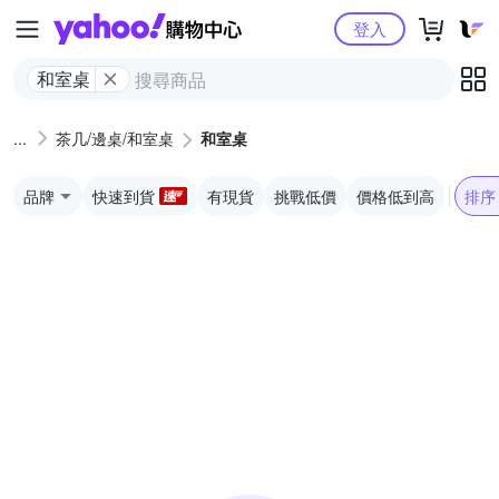
Yahoo購物中心
登入
和室桌
茶几/邊桌/和室桌
和室桌
品牌
快速到貨
有現貨
挑戰低價
價格低到高
排序