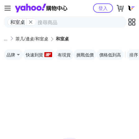
Yahoo購物中心
登入
和室桌
茶几/邊桌/和室桌
和室桌
品牌
快速到貨
有現貨
挑戰低價
價格低到高
排序