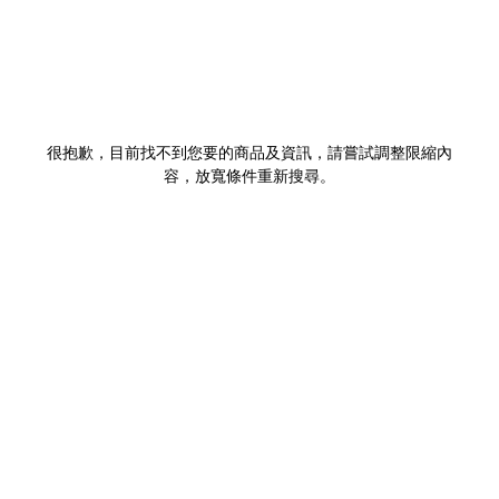
很抱歉，目前找不到您要的商品及資訊，請嘗試調整限縮內
容，放寬條件重新搜尋。