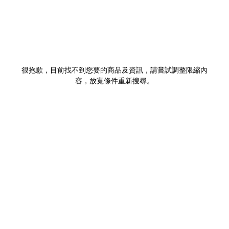
很抱歉，目前找不到您要的商品及資訊，請嘗試調整限縮內
容，放寬條件重新搜尋。