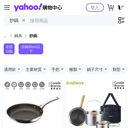
Yahoo購物中心
登入
炒鍋
鍋具
炒鍋
全部
炒鍋25cm以
分類
下
適用於
主要材質
手把
種類
鍋子尺寸
類型