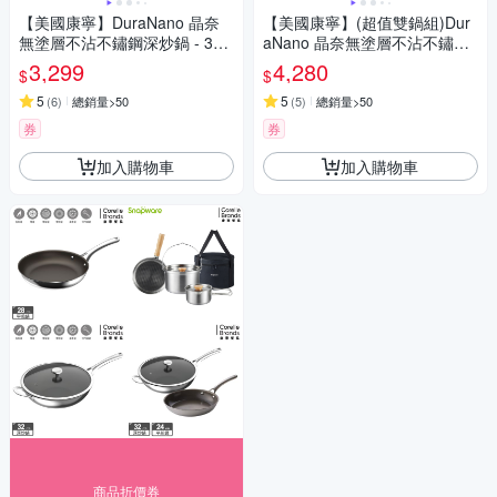
【美國康寧】DuraNano 晶奈
【美國康寧】(超值雙鍋組)Dur
無塗層不沾不鏽鋼深炒鍋 - 32c
aNano 晶奈無塗層不沾不鏽鋼
m
深炒鍋 32cm+平煎鍋24cm
3,299
4,280
$
$
5
5
(
6
)
總銷量>50
(
5
)
總銷量>50
券
券
加入購物車
加入購物車
商品折價券