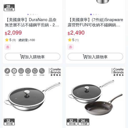
【美國康寧】DuraNano 晶奈
【美國康寧】(7件組)Snapware
無塗層不沾不鏽鋼平煎鍋 - 28c
露營野FUN可收納不鏽鋼鍋具
m
組
2,099
2,490
$
$
5
5
(
9
)
總銷量>100
(
1
)
券
券
加入購物車
加入購物車