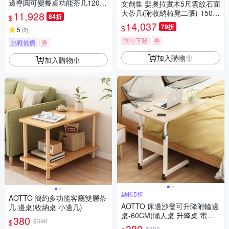
邊導圓可變餐桌功能茶几120公
文創集 婓奧拉實木5尺雲紋石面
分(含兩張收納椅凳)
大茶几(附收納椅凳二張)-150x9
11,928
84折
$
0x48cm免組
14,037
79折
$
5
(
2
)
限時下殺
券
挑戰低價
券
加入購物車
加入購物車
結帳5折
AOTTO 簡約多功能客廳雙層茶
AOTTO 床邊沙發可升降附輪邊
几 邊桌(收納桌 小邊几)
桌-60CM(懶人桌 升降桌 電腦
380
$390
$
桌 邊几)
380
$390