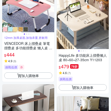
12mm 加厚桌面,加強承重,更耐用
VENCEDOR 床上摺疊桌 筆電
摺疊桌 多功能摺疊桌 懶人桌 便
利摺疊桌 便攜摺疊桌
444
$
HappyLife 多功能床上摺疊懶人
桌 80×60×27-35cm Y11203
4.9
(
3
)
479
78折
$
挑戰低價
券
4.6
(
7
)
加入購物車
挑戰低價
加入購物車