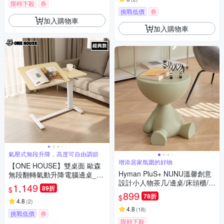
限時下殺
券
挑戰低價
券
加入購物車
加入購物車
氣壓式無段升降，高度可自由調節
增添居家氛圍的好物
【ONE HOUSE】雙桌面 歐森
Hyman PluS+ NUNU溫馨創意
無段翻轉氣動升降電腦邊桌_80
設計小人物茶几/邊桌/床頭櫃/椅
寬經典款 1入(邊桌/電腦桌/書
1,149
89折
$
凳/換鞋凳/擺件/居家裝飾(交換
桌)
899
78折
$
禮物/喬遷禮物)
4.8
(
2
)
4.8
(
18
)
挑戰低價
券
限時下殺