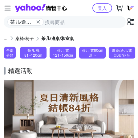
Yahoo購物中心
登入
茶几/邊桌/
和室桌
桌椅/椅子
茶几/邊桌/和室桌
全部
茶几 寬
茶几 寬
茶几 寬80cm
邊桌/邊几/電
分類
81~120cm
121~150cm
以下
話架/花台
精選活動