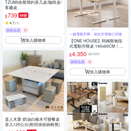
TZUMii奈斯簡約茶几桌/咖啡桌/
客廳桌
739
69折
$
4.7
(
1
)
挑戰低價
券
一鍵電動升降，坐站交替隨心切換
加入購物車
【ONE HOUSE】阿姆斯無段
式電動升降桌 140x60CM｜正
裝雙機馬達 靜音操控 高承重
4,350
$4,500
$
(書桌/辦公桌/工作桌)
挑戰低價
券
加入購物車
直人木業-奶油白榆木可變餐桌
茶几120公分(附四張收納椅凳)