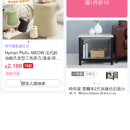
滿1件折10
用可愛點綴生活
Hyman PluS+ MEOW 法式奶
油貓爪造型三色茶几/邊桌/床頭
櫃/矮凳/椅凳/換鞋凳/置物擺件/
2,188
78折
$
居家裝飾(交換禮物/喬遷禮物)
限時下殺
加入購物車
時尚屋 墨爾本2尺灰橡仿石面小
茶几 寬60x深60x高53公分
2,811
75折
$
限時下殺
加入購物車