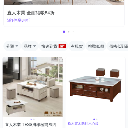
直人木業 全館結帳84折
滿1件享84折
分類
品牌
快速到貨
有現貨
挑戰低價
價格低到
松木實木防蛀木心板
直人木業-TESS淺橡極簡風四