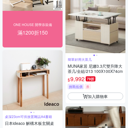
ONE HOUSE 開學添裝備
滿1200折150
簡單好用大茶几
MUNA家居 尼娜3.3尺雙升降大
茶几/全組/213 100X100X74cm
9,992
79折
$
挑戰低價
券
加入購物車
桌深23cm可供放置雜誌A4書籍
日本ideaco 解構木板玄關桌