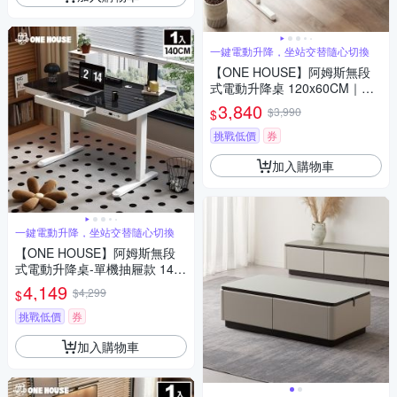
一鍵電動升降，坐站交替隨心切換
【ONE HOUSE】阿姆斯無段
式電動升降桌 120x60CM｜正
裝雙機馬達 靜音操控 高承重
3,840
$3,990
$
(書桌/辦公桌/工作桌)
挑戰低價
券
加入購物車
一鍵電動升降，坐站交替隨心切換
【ONE HOUSE】阿姆斯無段
式電動升降桌-單機抽屜款 140x
60CM｜靜音操控 高承重 (書
4,149
$4,299
$
桌/辦公桌/工作桌)
挑戰低價
券
加入購物車