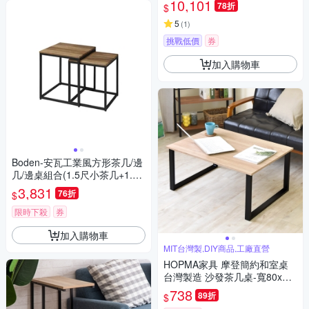
10,101
78折
$
5
(
1
)
挑戰低價
券
加入購物車
Boden-安瓦工業風方形茶几/邊
几/邊桌組合(1.5尺小茶几+1.3
尺小茶几)-45x45x53cm
3,831
76折
$
限時下殺
券
加入購物車
MIT台灣製,DIY商品,工廠直營
HOPMA家具 摩登簡約和室桌
台灣製造 沙發茶几桌-寬80x深6
0x高40 cm
738
89折
$