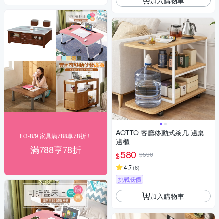
加入購物車
AOTTO 客廳移動式茶几 邊桌
8/3-8/9 家具滿788享78折！
邊櫃
滿788享78折
580
$590
$
4.7
(
6
)
挑戰低價
加入購物車