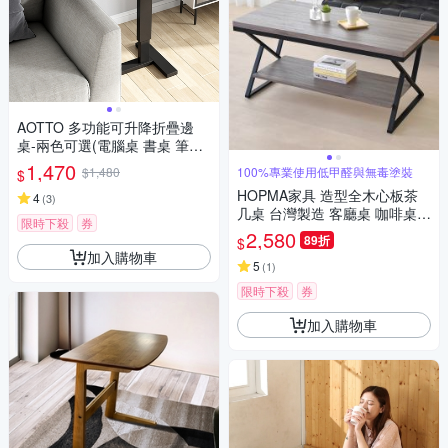
AOTTO 多功能可升降折疊邊
桌-兩色可選(電腦桌 書桌 筆電
桌 茶几)
1,470
$1,480
100%專業使用低甲醛與無毒塗裝
$
HOPMA家具 造型全木心板茶
4
(
3
)
几桌 台灣製造 客廳桌 咖啡桌
限時下殺
券
和室桌 矮桌 桌子-寬120 X 深5
2,580
89折
$
8 X 高50.7cm
加入購物車
5
(
1
)
限時下殺
券
加入購物車