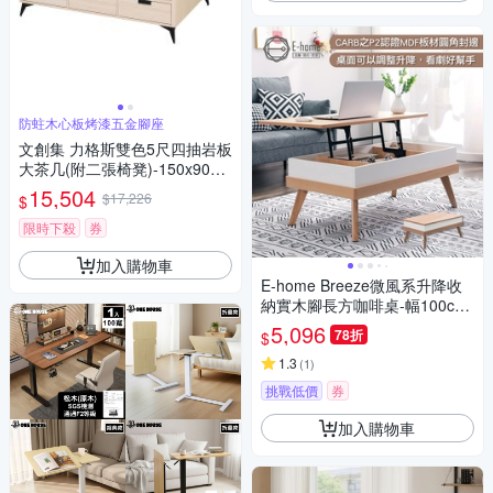
防蛀木心板烤漆五金腳座
文創集 力格斯雙色5尺四抽岩板
大茶几(附二張椅凳)-150x90x5
6cm免組
15,504
$17,226
$
限時下殺
券
加入購物車
E-home Breeze微風系升降收
納實木腳長方咖啡桌-幅100cm-
原木色
5,096
78折
$
1.3
(
1
)
挑戰低價
券
加入購物車