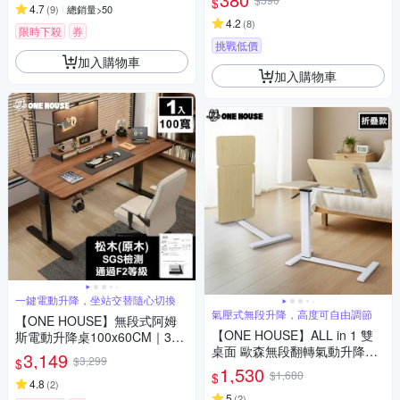
$
4.7
(
9
)
總銷量>50
4.2
(
8
)
限時下殺
券
挑戰低價
加入購物車
加入購物車
一鍵電動升降，坐站交替隨心切換
氣壓式無段升降，高度可自由調節
【ONE HOUSE】無段式阿姆
【ONE HOUSE】ALL in 1 雙
斯電動升降桌100x60CM｜3段
桌面 歐森無段翻轉氣動升降電
記憶鍵 (工作桌/辦公桌/書桌/電
3,149
$3,299
$
腦邊桌_80寬折疊款 1入(邊桌/
腦桌)
1,530
$1,680
$
電腦桌/書桌)
4.8
(
2
)
5
(
2
)