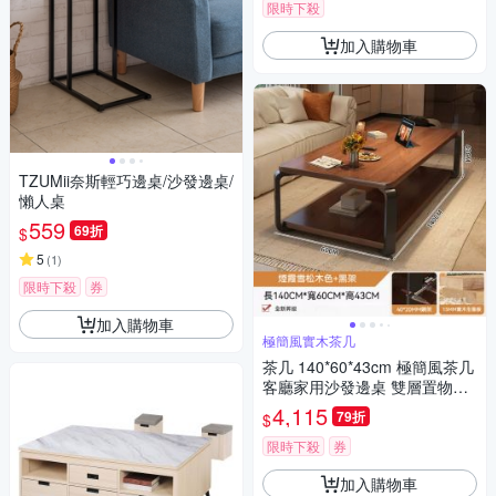
限時下殺
加入購物車
TZUMii奈斯輕巧邊桌/沙發邊桌/
懶人桌
559
69折
$
5
(
1
)
限時下殺
券
加入購物車
極簡風實木茶几
茶几 140*60*43cm 極簡風茶几
客廳家用沙發邊桌 雙層置物茶
几 開放式休閒茶桌 飄窗桌
4,115
79折
$
限時下殺
券
加入購物車