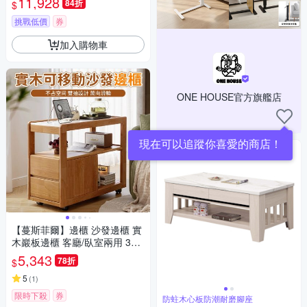
11,928
84折
$
挑戰低價
券
加入購物車
ONE HOUSE官方旗艦店
現在可以追蹤你喜愛的商店！
【蔓斯菲爾】邊櫃 沙發邊櫃 實
木巖板邊櫃 客廳/臥室兩用 36
0°滑輪移動 小空間收納必備 櫃
5,343
78折
$
子
5
(
1
)
限時下殺
券
防蛀木心板防潮耐磨腳座