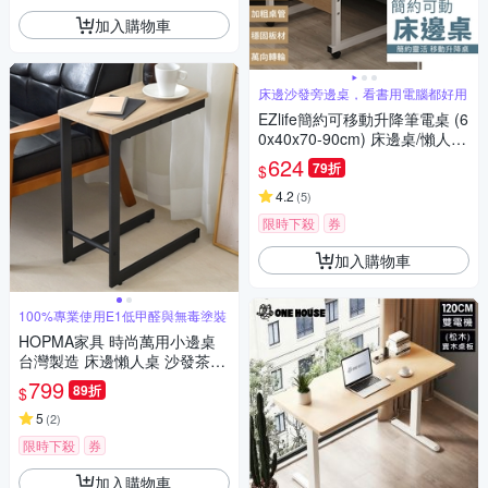
加入購物車
床邊沙發旁邊桌，看書用電腦都好用
EZlife簡約可移動升降筆電桌 (6
0x40x70-90cm) 床邊桌/懶人
桌/電腦桌/沙發桌/小茶几
624
79折
$
4.2
(
5
)
限時下殺
券
加入購物車
100%專業使用E1低甲醛與無毒塗裝
HOPMA家具 時尚萬用小邊桌
台灣製造 床邊懶人桌 沙發茶几
桌-寬24 X 深48 X 高57.8cm
799
89折
$
5
(
2
)
限時下殺
券
加入購物車