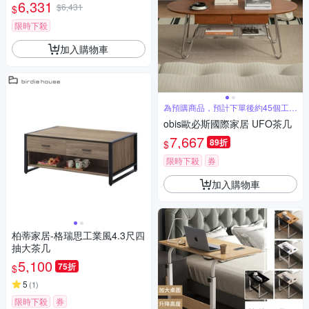
6,331
$6,431
$
限時下殺
加入購物車
為預購商品，預計下單後約45個工作
天配送
obis歐必斯國際家居 UFO茶几
7,667
89折
$
限時下殺
券
加入購物車
柏蒂家居-格瑞思工業風4.3尺四
抽大茶几
5,100
75折
$
5
(
1
)
限時下殺
券