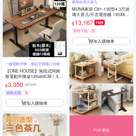
簡單好用大茶几
MUNA家居 C81-130型4.3尺玻
璃大茶几/不含電視櫃 130X68X
42cm
13,167
79折
$
限時下殺
券
加入購物車
一鍵電動升降，坐站交替隨心切換
【ONE HOUSE】無段式阿姆
斯電動升降桌120x60CM｜3段
記憶鍵 (工作桌/辦公桌/書桌/電
3,350
$3,500
$
腦桌)
挑戰低價
券
加入購物車
FUN 暑假