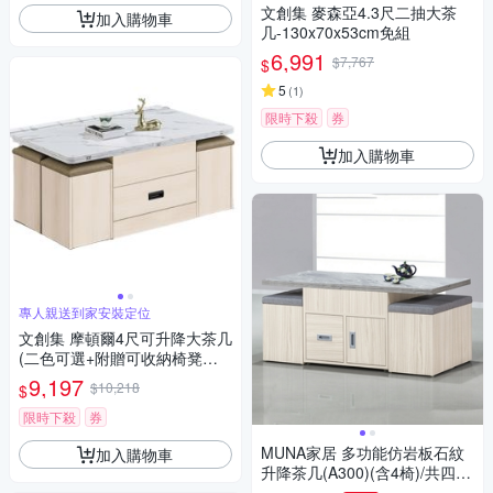
文創集 麥森亞4.3尺二抽大茶
加入購物車
几-130x70x53cm免組
6,991
$7,767
$
5
(
1
)
限時下殺
券
加入購物車
專人親送到家安裝定位
文創集 摩頓爾4尺可升降大茶几
(二色可選+附贈可收納椅凳四
張)-120x60x54cm免組
9,197
$10,218
$
限時下殺
券
MUNA家居 多功能仿岩板石紋
加入購物車
升降茶几(A300)(含4椅)/共四色
120X60X54cm