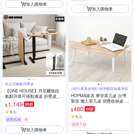
加入購物車
加入購物車
站立式氣動升降桌
100%專業使用E1低甲醛與無毒塗裝
【ONE HOUSE】丹尼爾無段
HOPMA家具 摩登茶几桌 台灣
氣動升降可移動邊桌 折疊桌_8
製造 懶人茶几桌 摺疊收納桌 野
0寬折疊款 1入(邊桌/電腦桌/書
1,149
89折
$
餐露營桌 床上筆電桌-寬80x深6
桌)
480
89折
$
0x高29cm
5
(
5
)
5
(
2
)
挑戰低價
券
限時下殺
加入購物車