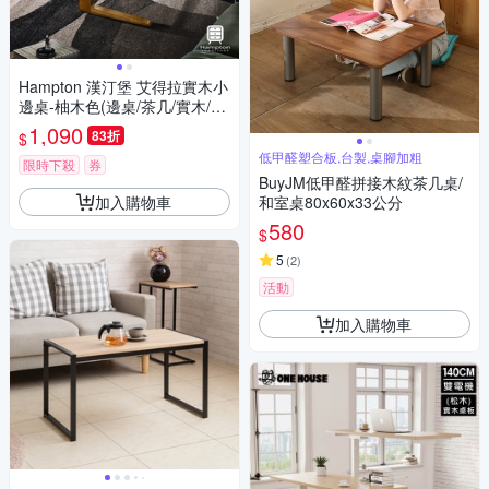
Hampton 漢汀堡 艾得拉實木小
邊桌-柚木色(邊桌/茶几/實木/桌
子/DIY自組商品/木紋/簡約風)
1,090
83折
$
低甲醛塑合板,台製,桌腳加粗
限時下殺
券
BuyJM低甲醛拼接木紋茶几桌/
加入購物車
和室桌80x60x33公分
580
$
5
(
2
)
活動
加入購物車