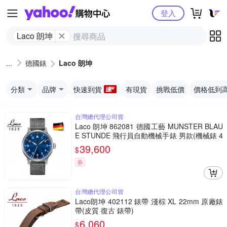
Yahoo購物中心
登入
Laco 朗坤
德國錶
Laco 朗坤
分類
品牌
快速到貨
有現貨
挑戰低價
價格低到
台灣總代理公司貨
Laco 朗坤 862081 德國工藝 MUNSTER BLAU
E STUNDE 飛行員自動機械手錶 男款(機械錶 4
2mm)
39,600
$
券
台灣總代理公司貨
Laco朗坤 402112 錶帶 淺棕 XL 22mm 原廠錶
帶(皮質 復古 錶帶)
6,060
$