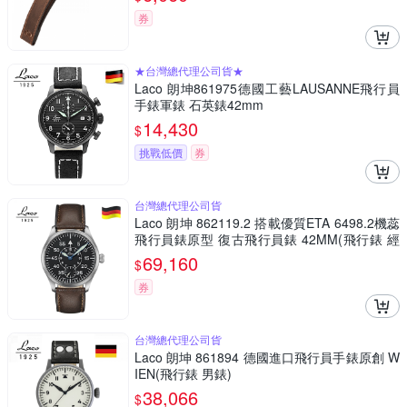
券
★台灣總代理公司貨★
Laco 朗坤861975德國工藝LAUSANNE飛行員
手錶軍錶 石英錶42mm
14,430
$
挑戰低價
券
台灣總代理公司貨
Laco 朗坤 862119.2 搭載優質ETA 6498.2機蕊
飛行員錶原型 復古飛行員錶 42MM(飛行錶 經
典錶)
69,160
$
券
台灣總代理公司貨
Laco 朗坤 861894 德國進口飛行員手錶原創 W
IEN(飛行錶 男錶)
38,066
$