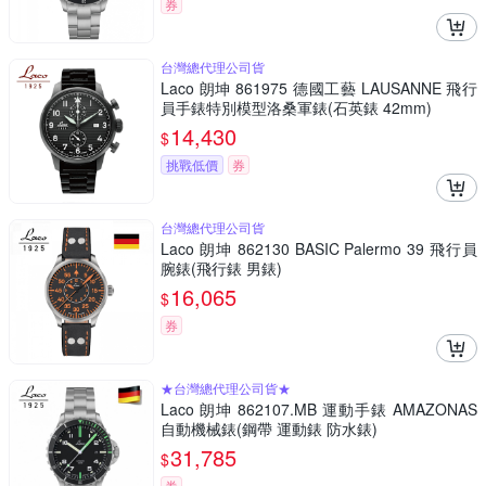
券
台灣總代理公司貨
Laco 朗坤 861975 德國工藝 LAUSANNE 飛行
員手錶特別模型洛桑軍錶(石英錶 42mm)
14,430
$
挑戰低價
券
台灣總代理公司貨
Laco 朗坤 862130 BASIC Palermo 39 飛行員
腕錶(飛行錶 男錶)
16,065
$
券
★台灣總代理公司貨★
Laco 朗坤 862107.MB 運動手錶 AMAZONAS
自動機械錶(鋼帶 運動錶 防水錶)
31,785
$
券