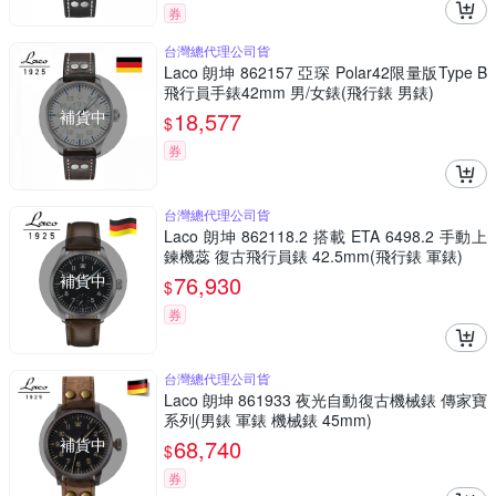
券
台灣總代理公司貨
Laco 朗坤 862157 亞琛 Polar42限量版Type B
飛行員手錶42mm 男/女錶(飛行錶 男錶)
補貨中
18,577
$
券
台灣總代理公司貨
Laco 朗坤 862118.2 搭載 ETA 6498.2 手動上
鍊機蕊 復古飛行員錶 42.5mm(飛行錶 軍錶)
補貨中
76,930
$
券
台灣總代理公司貨
Laco 朗坤 861933 夜光自動復古機械錶 傳家寶
系列(男錶 軍錶 機械錶 45mm)
補貨中
68,740
$
券