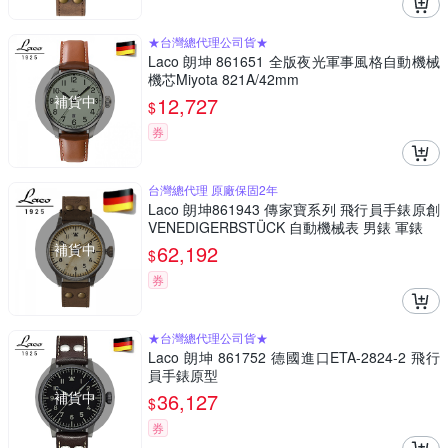
★台灣總代理公司貨★
Laco 朗坤 861651 全版夜光軍事風格自動機械
機芯Miyota 821A/42mm
補貨中
12,727
$
券
台灣總代理 原廠保固2年
Laco 朗坤861943 傳家寶系列 飛行員手錶原創
VENEDIGERBSTÜCK 自動機械表 男錶 軍錶
補貨中
62,192
$
券
★台灣總代理公司貨★
Laco 朗坤 861752 德國進口ETA-2824-2 飛行
員手錶原型
補貨中
36,127
$
券