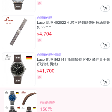
券
台灣總代理
Laco 朗坤 402022 七節不銹鋼錶帶附拉絲摺疊
釦 22mm
4,704
$
券
台灣總代理公司貨
Laco 朗坤 862141 斯圖加特 PRO 飛行員手錶
(飛行錶 男錶)
41,700
$
券
商品折價券
150元