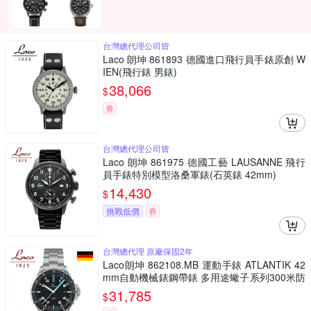
台灣總代理公司貨
Laco 朗坤 861893 德國進口飛行員手錶原創 W
IEN(飛行錶 男錶)
38,066
$
券
台灣總代理公司貨
Laco 朗坤 861975 德國工藝 LAUSANNE 飛行
員手錶特別模型洛桑軍錶(石英錶 42mm)
14,430
$
挑戰低價
券
台灣總代理 原廠保固2年
Laco朗坤 862108.MB 運動手錶 ATLANTIK 42
mm自動機械錶鋼帶錶 多用途蠍子系列300米防
水 男/女錶
31,785
$