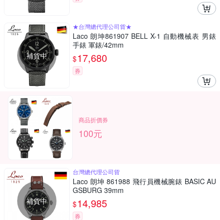
★台灣總代理公司貨★
Laco 朗坤861907 BELL X-1 自動機械表 男錶
手錶 軍錶/42mm
補貨中
17,680
$
券
商品折價券
100元
台灣總代理公司貨
Laco 朗坤 861988 飛行員機械腕錶 BASIC AU
GSBURG 39mm
補貨中
14,985
$
券