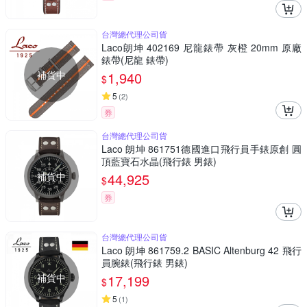
台灣總代理公司貨
Laco朗坤 402169 尼龍錶帶 灰橙 20mm 原廠
錶帶(尼龍 錶帶)
補貨中
1,940
$
5
(
2
)
券
台灣總代理公司貨
Laco 朗坤 861751德國進口飛行員手錶原創 圓
頂藍寶石水晶(飛行錶 男錶)
補貨中
44,925
$
券
台灣總代理公司貨
Laco 朗坤 861759.2 BASIC Altenburg 42 飛行
員腕錶(飛行錶 男錶)
補貨中
17,199
$
5
(
1
)