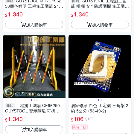
GUYSTOOL MIT-CF962
GUYSTOOL 工程施工圍
商店
商店
50顏色鮮明 工程施工圍籬 240
籬 柵欄 安全防護圍欄 施工圍欄
~2500mm 摺疊護欄 醒目 室外
摺疊護欄 警示隔離 耐水耐腐 M
1,340
1,340
$
$
裝修 安全防護圍欄
IT-CF96250
加入購物車
加入購物車
工程施工圍籬 CF96250
居家修繕 白色 固定架 三角架 2
商店
GUYSTOOL 警示隔離 可折疊
約 5公分 (53-49-2)
伸縮 醒目 摺疊護欄 施工 安全
1,340
106
$109
$
$
防護圍欄 室內裝潢
限時下殺
加入購物車