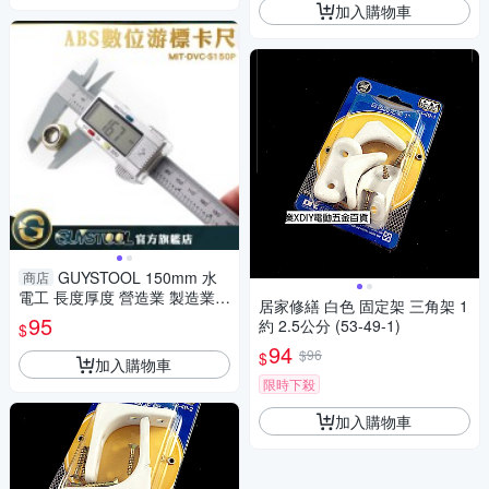
加入購物車
GUYSTOOL 150mm 水
商店
電工 長度厚度 營造業 製造業
居家修繕 白色 固定架 三角架 1
內徑 電子數顯卡尺 MIT-DVC-S
95
約 2.5公分 (53-49-1)
$
150P 防潑水 廠房
94
$96
$
加入購物車
限時下殺
加入購物車