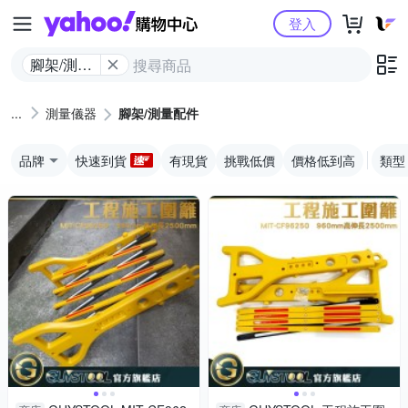
Yahoo購物中心
登入
腳架/測量
配件
測量儀器
腳架/測量配件
品牌
快速到貨
有現貨
挑戰低價
價格低到高
類型