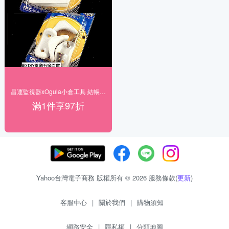
昌運監視器xOgula小倉工具 結帳享97折
滿1件享97折
Yahoo台灣電子商務 版權所有 © 2026 服務條款(
更新
)
客服中心
|
關於我們
|
購物須知
網路安全
|
隱私權
|
分類地圖