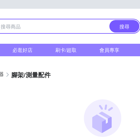
搜尋
必逛好店
刷卡/超取
會員專享
腳架/測量配件
器