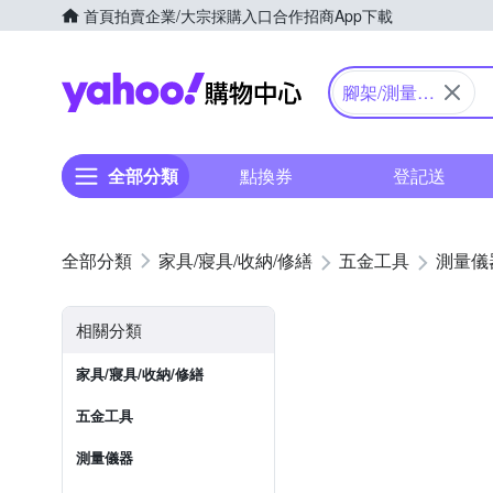
首頁
拍賣
企業/大宗採購入口
合作招商
App下載
Yahoo購物中心
腳架/測量配
件
全部分類
點換券
登記送
家具/寢具/收納/修繕
五金工具
測量儀
相關分類
家具/寢具/收納/修繕
五金工具
測量儀器