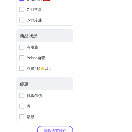
7-11常溫
7-11冷凍
商品狀況
有現貨
Yahoo自營
評價4顆
以上
優惠
挑戰低價
券
活動
清除所有條件