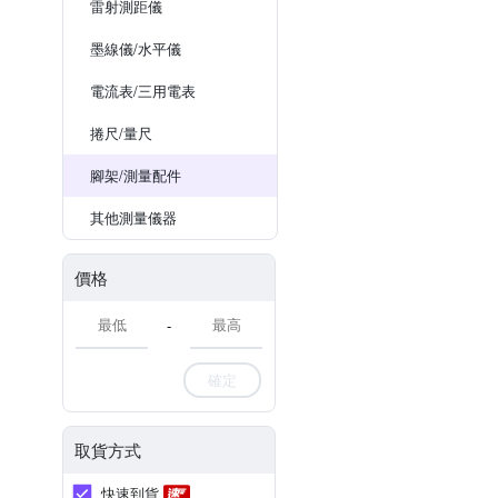
雷射測距儀
墨線儀/水平儀
電流表/三用電表
捲尺/量尺
腳架/測量配件
其他測量儀器
價格
-
確定
取貨方式
快速到貨