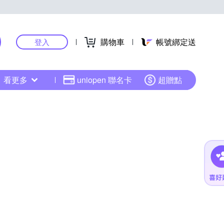
購物車
帳號綁定送
登入
看更多
uniopen 聯名卡
超贈點