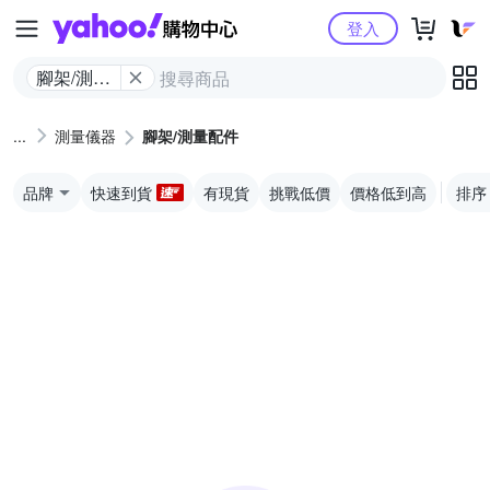
Yahoo購物中心
登入
腳架/測量
配件
測量儀器
腳架/測量配件
品牌
快速到貨
有現貨
挑戰低價
價格低到高
排序