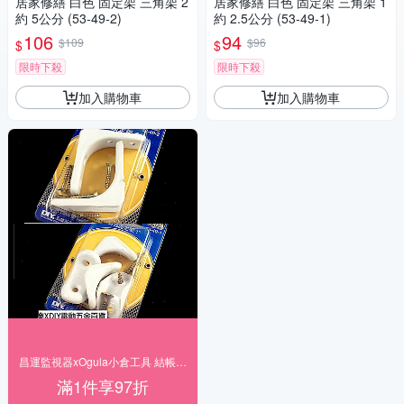
居家修繕 白色 固定架 三角架 2
居家修繕 白色 固定架 三角架 1
約 5公分 (53-49-2)
約 2.5公分 (53-49-1)
106
94
$109
$96
$
$
限時下殺
限時下殺
加入購物車
加入購物車
昌運監視器xOgula小倉工具 結帳享97折
滿1件享97折