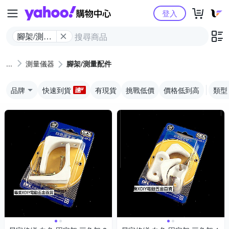
Yahoo購物中心
登入
腳架/測量
配件
測量儀器
腳架/測量配件
品牌
快速到貨
有現貨
挑戰低價
價格低到高
類型