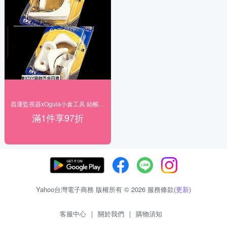
昌運監視器xOgula小倉工具 結帳享97折
滿1件享97折
Yahoo台灣電子商務 版權所有 © 2026 服務條款(
更新
)
客服中心
|
關於我們
|
購物須知