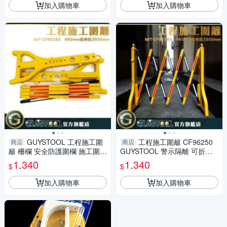
加入購物車
加入購物車
GUYSTOOL 工程施工圍
工程施工圍籬 CF96250
商店
商店
籬 柵欄 安全防護圍欄 施工圍欄
GUYSTOOL 警示隔離 可折疊
摺疊護欄 警示隔離 耐水耐腐 M
伸縮 醒目 摺疊護欄 施工 安全
1,340
1,340
$
$
IT-CF96250
防護圍欄 室內裝潢
加入購物車
加入購物車