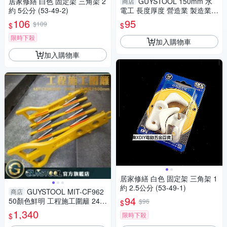
居家修繕 白色 固定架 三角架 2
GUYSTOOL 150mm 水
商店
約 5公分 (53-49-2)
電工 長度厚度 營造業 製造業
內徑 電子數顯卡尺 MIT-DVC-S
106
95
$109
$
$
150P 防潑水 廠房
限時下殺
加入購物車
加入購物車
居家修繕 白色 固定架 三角架 1
約 2.5公分 (53-49-1)
GUYSTOOL MIT-CF962
商店
94
50顏色鮮明 工程施工圍籬 240
$96
$
~2500mm 摺疊護欄 醒目 室外
1,340
限時下殺
$
裝修 安全防護圍欄