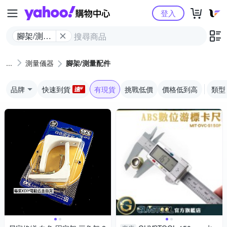
Yahoo購物中心
登入
腳架/測量
配件
測量儀器
腳架/測量配件
品牌
快速到貨
有現貨
挑戰低價
價格低到高
類型