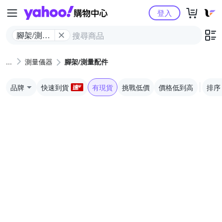
Yahoo購物中心
登入
腳架/測量
配件
測量儀器
腳架/測量配件
品牌
快速到貨
有現貨
挑戰低價
價格低到高
排序