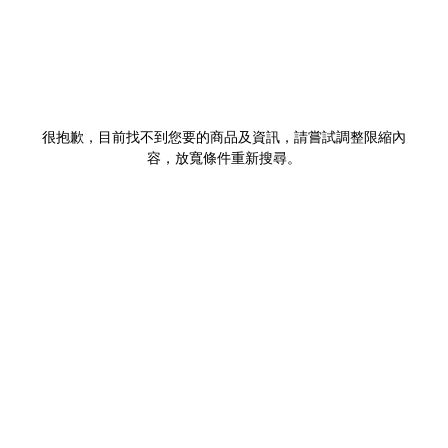
很抱歉，目前找不到您要的商品及資訊，請嘗試調整限縮內
容，放寬條件重新搜尋。