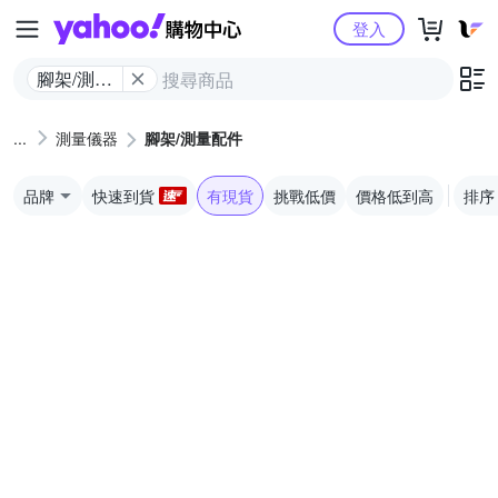
Yahoo購物中心
登入
腳架/測量
配件
測量儀器
腳架/測量配件
品牌
快速到貨
有現貨
挑戰低價
價格低到高
排序