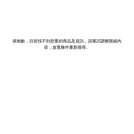
很抱歉，目前找不到您要的商品及資訊，請嘗試調整限縮內
容，放寬條件重新搜尋。